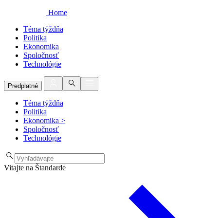
Home
Téma týždňa
Politika
Ekonomika
Spoločnosť
Technológie
Predplatné
Téma týždňa
Politika
Ekonomika
>
Spoločnosť
Technológie
Vitajte na Štandarde