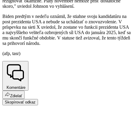
rezignovať okamžite. Piaty november nemôže prísť dostatočne
skoro," uviedol Johnson vo vyhlásení.
Biden predtým v nedeľu oznámil, že stiahne svoju kandidatúru na
post prezidenta USA a nebude sa uchádzať o znovuzvolenie. V
príspevku na sieti X uviedol, že zostane vo funkcii prezidenta USA
a najvyššieho veliteľa ozbrojených síl USA do januára 2025, keď sa
mu skončí funkčné obdobie. V statuse tiež avizoval, že tento týždeň
sa prihovorí národu.
(afp, tasr)
Komentáre
Zdielať
Skopírovať odkaz