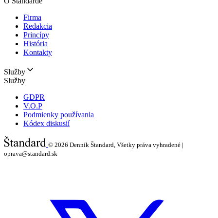
O Štandarde
Firma
Redakcia
Princípy
História
Kontakty
Služby
Služby
GDPR
V.O.P
Podmienky používania
Kódex diskusií
© 2026
Denník Štandard, Všetky práva vyhradené |
oprava@standard.sk