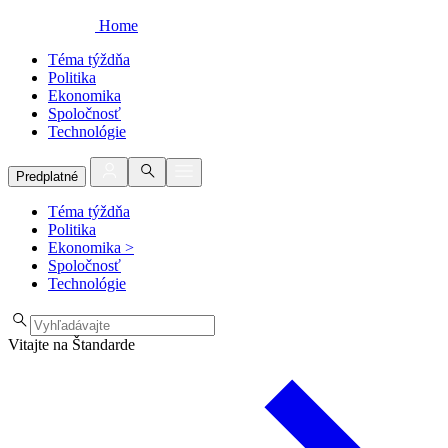
Home
Téma týždňa
Politika
Ekonomika
Spoločnosť
Technológie
Predplatné
Téma týždňa
Politika
Ekonomika
>
Spoločnosť
Technológie
Vitajte na Štandarde