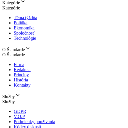
Kategórie
Kategórie
Téma týždňa
Politika
Ekonomika
Spoločnosť
Technológie
O Štandarde
O Štandarde
Firma
Redakcia
Princípy
História
Kontakty
Služby
Služby
GDPR
V.O.P
Podmienky používania
Kódex diskusií