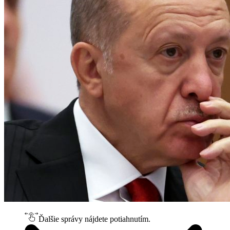
Ďalšie správy nájdete potiahnutím.