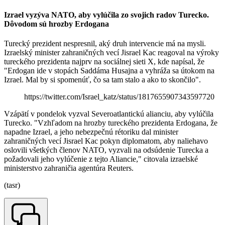
Izrael vyzýva NATO, aby vylúčila zo svojich radov Turecko.
Dôvodom sú hrozby Erdogana
Turecký prezident nespresnil, aký druh intervencie má na mysli.
Izraelský minister zahraničných vecí Jisrael Kac reagoval na výroky
tureckého prezidenta najprv na sociálnej sieti X, kde napísal, že
"Erdogan ide v stopách Saddáma Husajna a vyhráža sa útokom na
Izrael. Mal by si spomenúť, čo sa tam stalo a ako to skončilo".
https://twitter.com/Israel_katz/status/1817655907343597720
Vzápätí v pondelok vyzval Severoatlantickú alianciu, aby vylúčila
Turecko. "Vzhľadom na hrozby tureckého prezidenta Erdogana, že
napadne Izrael, a jeho nebezpečnú rétoriku dal minister
zahraničných vecí Jisrael Kac pokyn diplomatom, aby naliehavo
oslovili všetkých členov NATO, vyzvali na odsúdenie Turecka a
požadovali jeho vylúčenie z tejto Aliancie," citovala izraelské
ministerstvo zahraničia agentúra Reuters.
(tasr)