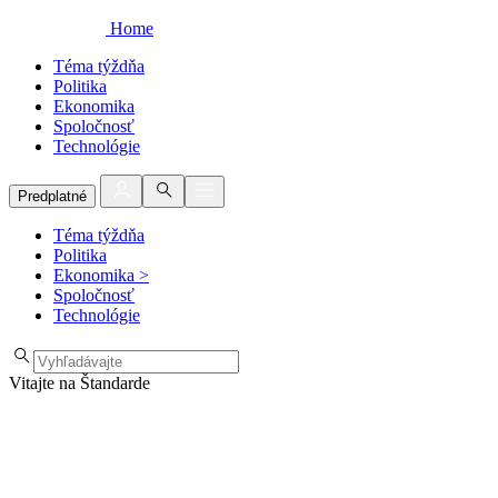
Home
Téma týždňa
Politika
Ekonomika
Spoločnosť
Technológie
Predplatné
Téma týždňa
Politika
Ekonomika
>
Spoločnosť
Technológie
Vitajte na Štandarde