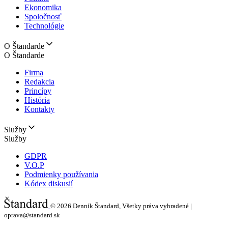
Ekonomika
Spoločnosť
Technológie
O Štandarde
O Štandarde
Firma
Redakcia
Princípy
História
Kontakty
Služby
Služby
GDPR
V.O.P
Podmienky používania
Kódex diskusií
© 2026
Denník Štandard, Všetky práva vyhradené |
oprava@standard.sk