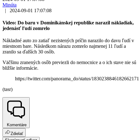
Minúta
|
2024-09-01 17:07:08
Video: Do baru v Dominikánskej republike narazil nákladiak,
jedenásť ľudí zomrelo
Nákladné auto zo zatiaľ nezistených príčin narazilo do davu ľudí v
miestnom bare. Následkom nárazu zomrelo najmenej 11 ľudí a
zranilo sa ďalších 30 osôb.
Väčšinu zranených osôb previezli do nemocnice a o ich stave nie sú
bližšie informácie.
https://twitter.com/panorama_do/status/1830238846182662171
(tasr)
Komentáre
Zdielať