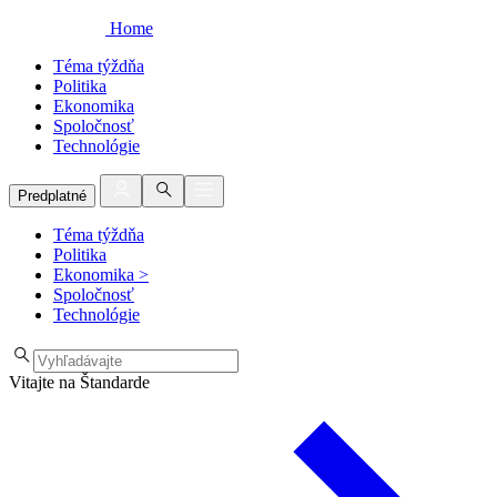
Home
Téma týždňa
Politika
Ekonomika
Spoločnosť
Technológie
Predplatné
Téma týždňa
Politika
Ekonomika
>
Spoločnosť
Technológie
Vitajte na Štandarde