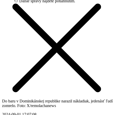
Ďalšie správy nájdete potiahnutím.
Do baru v Dominikánskej republike narazil nákladiak, jedenásť ľudí
zomrelo. Foto: X/remolachanews
2024-09-01 17:07:08