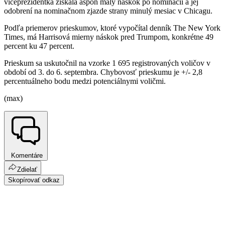
viceprezidentka získala aspoň malý náskok po nominácii a jej
odobrení na nominačnom zjazde strany minulý mesiac v Chicagu.
Podľa priemerov prieskumov, ktoré vypočítal denník The New York
Times, má Harrisová mierny náskok pred Trumpom, konkrétne 49
percent ku 47 percent.
Prieskum sa uskutočnil na vzorke 1 695 registrovaných voličov v
období od 3. do 6. septembra. Chybovosť prieskumu je +/- 2,8
percentuálneho bodu medzi potenciálnymi voličmi.
(max)
Komentáre
Zdielať
Skopírovať odkaz