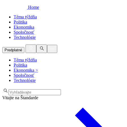
Home
Téma týždňa
Politika
Ekonomika
Spoločnosť
Technológie
Predplatné
Téma týždňa
Politika
Ekonomika
>
Spoločnosť
Technológie
Vitajte na Štandarde