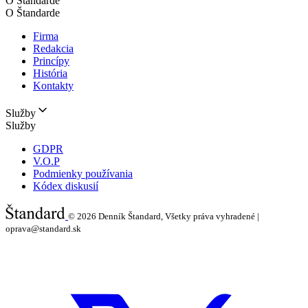
O Štandarde
O Štandarde
Firma
Redakcia
Princípy
História
Kontakty
Služby
Služby
GDPR
V.O.P
Podmienky používania
Kódex diskusií
© 2026
Denník Štandard, Všetky práva vyhradené |
oprava@standard.sk