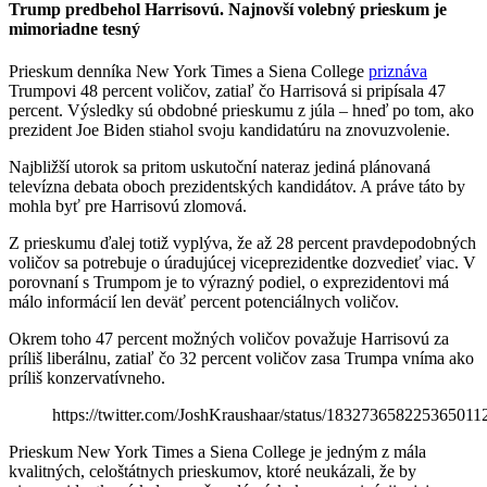
Trump predbehol Harrisovú. Najnovší volebný prieskum je
mimoriadne tesný
Prieskum denníka New York Times a Siena College
priznáva
Trumpovi 48 percent voličov, zatiaľ čo Harrisová si pripísala 47
percent. Výsledky sú obdobné prieskumu z júla – hneď po tom, ako
prezident Joe Biden stiahol svoju kandidatúru na znovuzvolenie.
Najbližší utorok sa pritom uskutoční nateraz jediná plánovaná
televízna debata oboch prezidentských kandidátov. A práve táto by
mohla byť pre Harrisovú zlomová.
Z prieskumu ďalej totiž vyplýva, že až 28 percent pravdepodobných
voličov sa potrebuje o úradujúcej viceprezidentke dozvedieť viac. V
porovnaní s Trumpom je to výrazný podiel, o exprezidentovi má
málo informácií len deväť percent potenciálnych voličov.
Okrem toho 47 percent možných voličov považuje Harrisovú za
príliš liberálnu, zatiaľ čo 32 percent voličov zasa Trumpa vníma ako
príliš konzervatívneho.
https://twitter.com/JoshKraushaar/status/183273658225365011
Prieskum New York Times a Siena College je jedným z mála
kvalitných, celoštátnych prieskumov, ktoré neukázali, že by