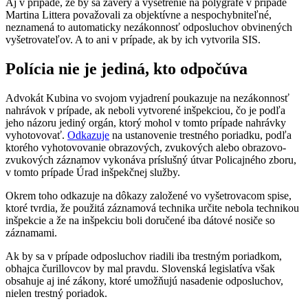
Aj v prípade, že by sa závery a vyšetrenie na polygrafe v prípade
Martina Littera považovali za objektívne a nespochybniteľné,
neznamená to automaticky nezákonnosť odposluchov obvinených
vyšetrovateľov. A to ani v prípade, ak by ich vytvorila SIS.
Polícia nie je jediná, kto odpočúva
Advokát Kubina vo svojom vyjadrení poukazuje na nezákonnosť
nahrávok v prípade, ak neboli vytvorené inšpekciou, čo je podľa
jeho názoru jediný orgán, ktorý mohol v tomto prípade nahrávky
vyhotovovať.
Odkazuje
na ustanovenie trestného poriadku, podľa
ktorého vyhotovovanie obrazových, zvukových alebo obrazovo-
zvukových záznamov vykonáva príslušný útvar Policajného zboru,
v tomto prípade Úrad inšpekčnej služby.
Okrem toho odkazuje na dôkazy založené vo vyšetrovacom spise,
ktoré tvrdia, že použitá záznamová technika určite nebola technikou
inšpekcie a že na inšpekciu boli doručené iba dátové nosiče so
záznamami.
Ak by sa v prípade odposluchov riadili iba trestným poriadkom,
obhajca čurillovcov by mal pravdu. Slovenská legislatíva však
obsahuje aj iné zákony, ktoré umožňujú nasadenie odposluchov,
nielen trestný poriadok.