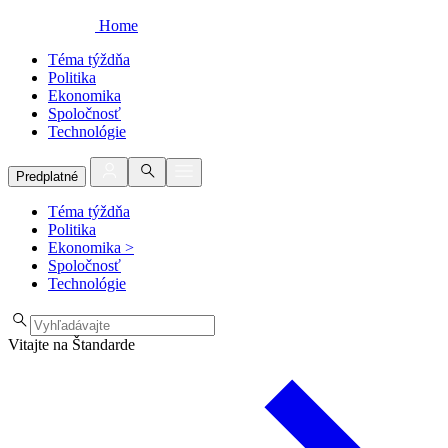
Home
Téma týždňa
Politika
Ekonomika
Spoločnosť
Technológie
Predplatné
Téma týždňa
Politika
Ekonomika
>
Spoločnosť
Technológie
Vitajte na Štandarde