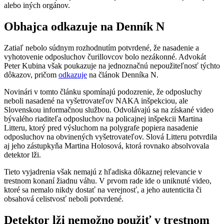
alebo iných orgánov.
Obhajca odkazuje na Denník N
Zatiaľ nebolo súdnym rozhodnutím potvrdené, že nasadenie a
vyhotovenie odposluchov čurillovcov bolo nezákonné. Advokát
Peter Kubina však poukazuje na jednoznačnú nepoužiteľnosť týchto
dôkazov, pričom
odkazuje
na článok Denníka N.
Novinári v tomto článku spomínajú podozrenie, že odposluchy
neboli nasadené na vyšetrovateľov NAKA inšpekciou, ale
Slovenskou informačnou službou. Odvolávajú sa na získané video
bývalého riaditeľa odposluchov na policajnej inšpekcii Martina
Litteru, ktorý pred výsluchom na polygrafe popiera nasadenie
odposluchov na obvinených vyšetrovateľov. Slová Litteru potvrdila
aj jeho zástupkyňa Martina Holosová, ktorá rovnako absolvovala
detektor lži.
Tieto vyjadrenia však nemajú z hľadiska dôkaznej relevancie v
trestnom konaní žiadnu váhu. V prvom rade ide o uniknuté video,
ktoré sa nemalo nikdy dostať na verejnosť, a jeho autenticita či
obsahová celistvosť neboli potvrdené.
Detektor lži nemožno použiť v trestnom