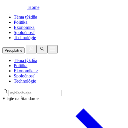
Home
Téma týždňa
Politika
Ekonomika
Spoločnosť
Technológie
Predplatné
Téma týždňa
Politika
Ekonomika
>
Spoločnosť
Technológie
Vitajte na Štandarde