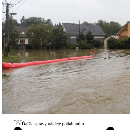
Ďalšie správy nájdete potiahnutím.