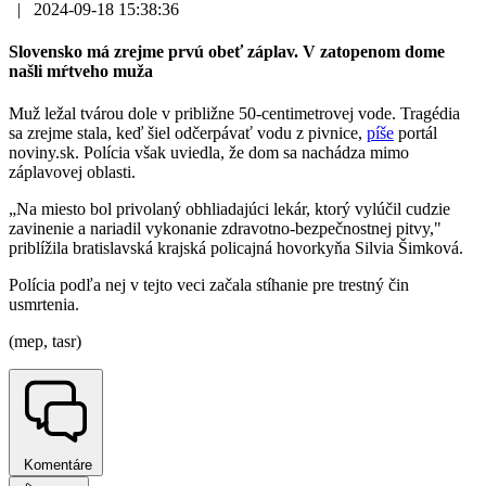
|
2024-09-18 15:38:36
Slovensko má zrejme prvú obeť záplav. V zatopenom dome
našli mŕtveho muža
Muž ležal tvárou dole v približne 50-centimetrovej vode. Tragédia
sa zrejme stala, keď šiel odčerpávať vodu z pivnice,
píše
portál
noviny.sk. Polícia však uviedla, že dom sa nachádza mimo
záplavovej oblasti.
„Na miesto bol privolaný obhliadajúci lekár, ktorý vylúčil cudzie
zavinenie a nariadil vykonanie zdravotno-bezpečnostnej pitvy,"
priblížila bratislavská krajská policajná hovorkyňa Silvia Šimková.
Polícia podľa nej v tejto veci začala stíhanie pre trestný čin
usmrtenia.
(mep, tasr)
Komentáre