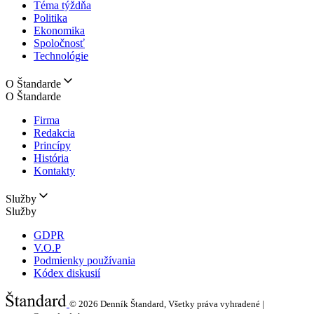
Téma týždňa
Politika
Ekonomika
Spoločnosť
Technológie
O Štandarde
O Štandarde
Firma
Redakcia
Princípy
História
Kontakty
Služby
Služby
GDPR
V.O.P
Podmienky používania
Kódex diskusií
© 2026
Denník Štandard, Všetky práva vyhradené |