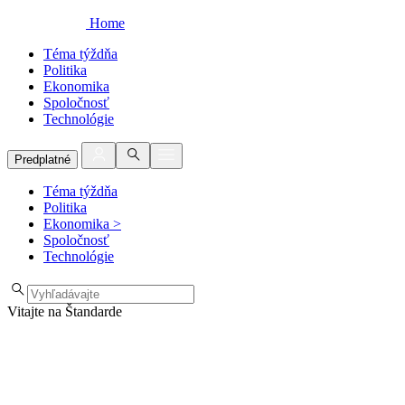
Home
Téma týždňa
Politika
Ekonomika
Spoločnosť
Technológie
Predplatné
Téma týždňa
Politika
Ekonomika
>
Spoločnosť
Technológie
Vitajte na Štandarde