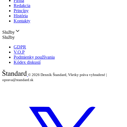
Firma
Redakcia
Princípy
História
Kontakty
Služby
Služby
GDPR
V.O.P
Podmienky používania
Kódex diskusií
© 2026
Denník Štandard, Všetky práva vyhradené |
oprava@standard.sk