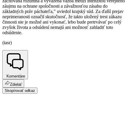
zachovaná rozumná a vyvážená väzba medzi intenzitou verejného
záujmu na ochrane spoločnosti a závažnosťou zásahu do
základných práv páchateľa," uviedol krajský súd. Za ďalší prejav
neprimeranosti označil skutočnosť, že takto uložený trest zákazu
činnosti nie je možné ani vykonať, lebo bude pretrvávať po celý
zvyšok života a odsúdení nemajú ani možnosť zahladiť toto
odsúdenie.
(tasr)
Komentáre
Zdielať
Skopírovať odkaz