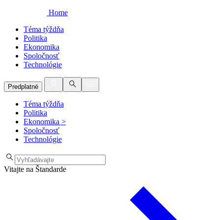
Home
Téma týždňa
Politika
Ekonomika
Spoločnosť
Technológie
Predplatné
Téma týždňa
Politika
Ekonomika
>
Spoločnosť
Technológie
Vitajte na Štandarde