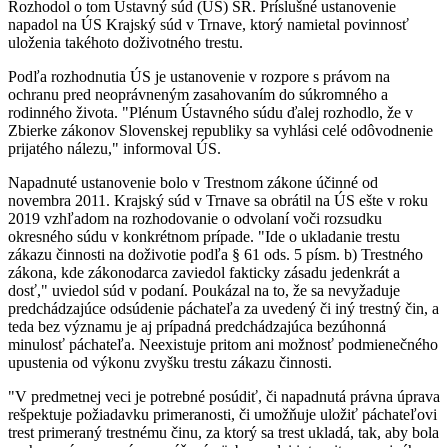
Rozhodol o tom Ústavný súd (ÚS) SR. Príslušné ustanovenie
napadol na ÚS Krajský súd v Trnave, ktorý namietal povinnosť
uloženia takéhoto doživotného trestu.
Podľa rozhodnutia ÚS je ustanovenie v rozpore s právom na
ochranu pred neoprávneným zasahovaním do súkromného a
rodinného života. "Plénum Ústavného súdu ďalej rozhodlo, že v
Zbierke zákonov Slovenskej republiky sa vyhlási celé odôvodnenie
prijatého nálezu," informoval ÚS.
Napadnuté ustanovenie bolo v Trestnom zákone účinné od
novembra 2011. Krajský súd v Trnave sa obrátil na ÚS ešte v roku
2019 vzhľadom na rozhodovanie o odvolaní voči rozsudku
okresného súdu v konkrétnom prípade. "Ide o ukladanie trestu
zákazu činnosti na doživotie podľa § 61 ods. 5 písm. b) Trestného
zákona, kde zákonodarca zaviedol fakticky zásadu jedenkrát a
dosť," uviedol súd v podaní. Poukázal na to, že sa nevyžaduje
predchádzajúce odsúdenie páchateľa za uvedený či iný trestný čin, a
teda bez významu je aj prípadná predchádzajúca bezúhonná
minulosť páchateľa. Neexistuje pritom ani možnosť podmienečného
upustenia od výkonu zvyšku trestu zákazu činnosti.
"V predmetnej veci je potrebné posúdiť, či napadnutá právna úprava
rešpektuje požiadavku primeranosti, či umožňuje uložiť páchateľovi
trest primeraný trestnému činu, za ktorý sa trest ukladá, tak, aby bola