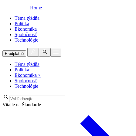
Home
Téma týždňa
Politika
Ekonomika
Spoločnosť
Technológie
Predplatné
Téma týždňa
Politika
Ekonomika
>
Spoločnosť
Technológie
Vitajte na Štandarde