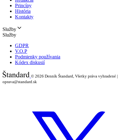
Princípy
História
Kontakty
Služby
Služby
GDPR
V.O.P
Podmienky používania
Kódex diskusií
© 2026
Denník Štandard, Všetky práva vyhradené |
oprava@standard.sk