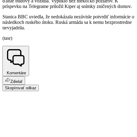
ďalšie budovy a vozidlá. Vypuklo tiež niekoľko požiarov. K
príspevku na Telegrame priložil Kiper aj snímky zničených domov.
Stanica BBC uviedla, že nedokázala nezávisle potvrdiť informácie o
následkoch ruského útoku. Ruská armáda sa k nemu bezprostredne
nevyjadrila.
(tasr)
Komentáre
Zdielať
Skopírovať odkaz