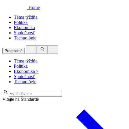
Home
Téma týždňa
Politika
Ekonomika
Spoločnosť
Technológie
Predplatné
Téma týždňa
Politika
Ekonomika
>
Spoločnosť
Technológie
Vitajte na Štandarde