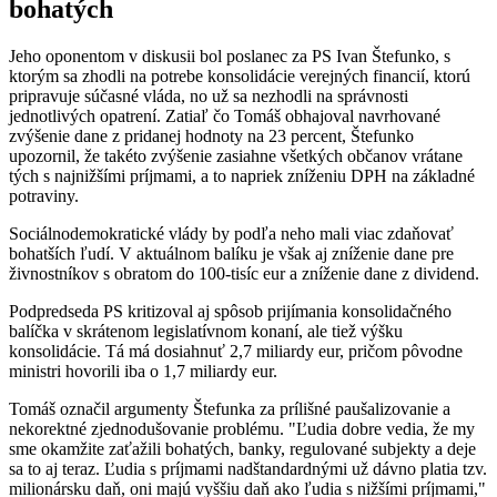
bohatých
Jeho oponentom v diskusii bol poslanec za PS Ivan Štefunko, s
ktorým sa zhodli na potrebe konsolidácie verejných financií, ktorú
pripravuje súčasné vláda, no už sa nezhodli na správnosti
jednotlivých opatrení. Zatiaľ čo Tomáš obhajoval navrhované
zvýšenie dane z pridanej hodnoty na 23 percent, Štefunko
upozornil, že takéto zvýšenie zasiahne všetkých občanov vrátane
tých s najnižšími príjmami, a to napriek zníženiu DPH na základné
potraviny.
Sociálnodemokratické vlády by podľa neho mali viac zdaňovať
bohatších ľudí. V aktuálnom balíku je však aj zníženie dane pre
živnostníkov s obratom do 100-tisíc eur a zníženie dane z dividend.
Podpredseda PS kritizoval aj spôsob prijímania konsolidačného
balíčka v skrátenom legislatívnom konaní, ale tiež výšku
konsolidácie. Tá má dosiahnuť 2,7 miliardy eur, pričom pôvodne
ministri hovorili iba o 1,7 miliardy eur.
Tomáš označil argumenty Štefunka za prílišné paušalizovanie a
nekorektné zjednodušovanie problému. "Ľudia dobre vedia, že my
sme okamžite zaťažili bohatých, banky, regulované subjekty a deje
sa to aj teraz. Ľudia s príjmami nadštandardnými už dávno platia tzv.
milionársku daň, oni majú vyššiu daň ako ľudia s nižšími príjmami,"