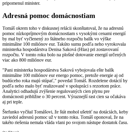
pripomenul minister.
Adresná pomoc domácnostiam
Tomáš okrem toho v diskusnej relácii skonštatoval, že na adresnú
pomoc nízkopríjmovým domácnostiam s vysokými cenami energií
by mal byť vyčlenený zo štátneho rozpočtu balík vo výške
minimálne 100 miliónov eur. Takúto sumu podľa neho vyrokovala
ministerka hospodárstva Denisa Saková (Hlas) pri zostavovaní
rozpočtu. V tomto roku bolo na plošné dotovanie energií určených
viac ako 800 miliónov eur.
"Pani ministerka hospodárstva Saková vybojovala ešte balík
minimálne 100 miliónov eur energo pomoc, pretože energie aj od
budúceho roka majú stúpať," povedal Tomáš. Rozdelene dotácií by
podľa neho malo byť realizované v spolupráci s rezortom práce.
Analytici odhadujú zvýšenie regulovaných cien plynu pre
domácnosti približne o 30 percent. Výraznejší rast cien sa očakáva
aj pri teple.
Štefunko vyčítal Tomášovi, že štát mohol ušetriť na dotáciách, keby
zaviedol adresnú pomoc už v tomto roku. Tomáš oponoval, že na
takéto riešenia nemala vláda vlani po svojom nástupe dostatok času.