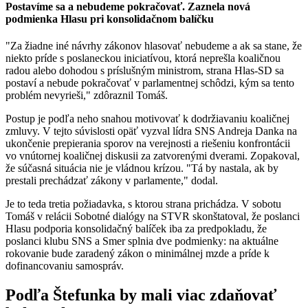
Postavíme sa a nebudeme pokračovať. Zaznela nová
podmienka Hlasu pri konsolidačnom balíčku
"Za žiadne iné návrhy zákonov hlasovať nebudeme a ak sa stane, že
niekto príde s poslaneckou iniciatívou, ktorá neprešla koaličnou
radou alebo dohodou s príslušným ministrom, strana Hlas-SD sa
postaví a nebude pokračovať v parlamentnej schôdzi, kým sa tento
problém nevyrieši," zdôraznil Tomáš.
Postup je podľa neho snahou motivovať k dodržiavaniu koaličnej
zmluvy. V tejto súvislosti opäť vyzval lídra SNS Andreja Danka na
ukončenie prepierania sporov na verejnosti a riešeniu konfrontácii
vo vnútornej koaličnej diskusii za zatvorenými dverami. Zopakoval,
že súčasná situácia nie je vládnou krízou. "Tá by nastala, ak by
prestali prechádzať zákony v parlamente," dodal.
Je to teda tretia požiadavka, s ktorou strana prichádza. V sobotu
Tomáš v relácii Sobotné dialógy na STVR skonštatoval, že poslanci
Hlasu podporia konsolidačný balíček iba za predpokladu, že
poslanci klubu SNS a Smer splnia dve podmienky: na aktuálne
rokovanie bude zaradený zákon o minimálnej mzde a príde k
dofinancovaniu samospráv.
Podľa Štefunka by mali viac zdaňovať