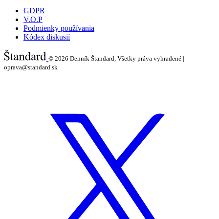
GDPR
V.O.P
Podmienky používania
Kódex diskusií
© 2026
Denník Štandard, Všetky práva vyhradené |
oprava@standard.sk