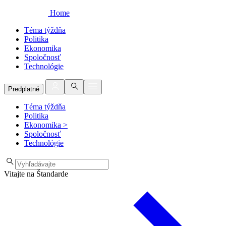
Home
Téma týždňa
Politika
Ekonomika
Spoločnosť
Technológie
Predplatné
Téma týždňa
Politika
Ekonomika
>
Spoločnosť
Technológie
Vitajte na Štandarde