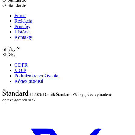
O Štandarde
Firma
Redakcia
Princípy
História
Kontakty
Služby
Služby
GDPR
V.O.P
Podmienky používania
Kódex diskusií
© 2026
Denník Štandard, Všetky práva vyhradené |
oprava@standard.sk