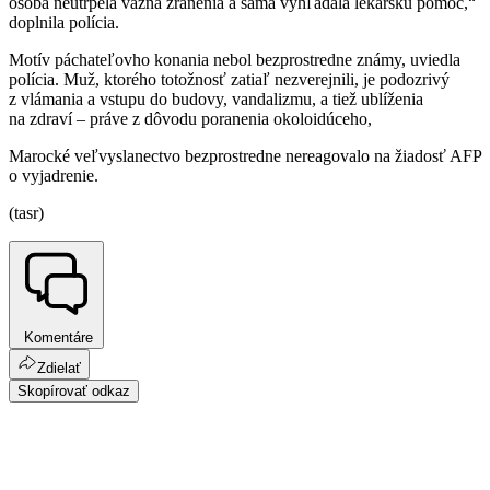
osoba neutrpela vážna zranenia a sama vyhľadala lekársku pomoc,“
doplnila polícia.
Motív páchateľovho konania nebol bezprostredne známy, uviedla
polícia. Muž, ktorého totožnosť zatiaľ nezverejnili, je podozrivý
z vlámania a vstupu do budovy, vandalizmu, a tiež ublíženia
na zdraví – práve z dôvodu poranenia okoloidúceho,
Marocké veľvyslanectvo bezprostredne nereagovalo na žiadosť AFP
o vyjadrenie.
(tasr)
Komentáre
Zdielať
Skopírovať odkaz