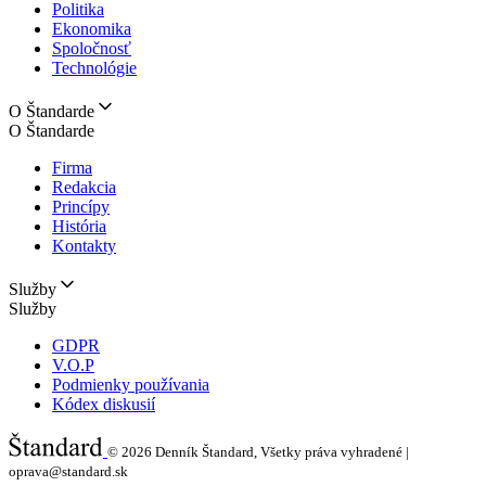
Politika
Ekonomika
Spoločnosť
Technológie
O Štandarde
O Štandarde
Firma
Redakcia
Princípy
História
Kontakty
Služby
Služby
GDPR
V.O.P
Podmienky používania
Kódex diskusií
© 2026
Denník Štandard, Všetky práva vyhradené |
oprava@standard.sk