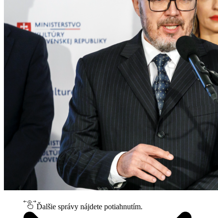
Ďalšie správy nájdete potiahnutím.