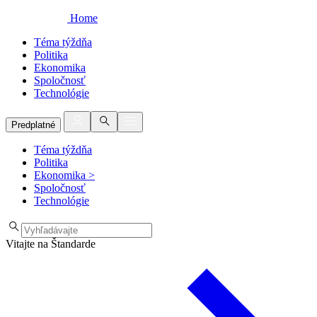
Home
Téma týždňa
Politika
Ekonomika
Spoločnosť
Technológie
Predplatné
Téma týždňa
Politika
Ekonomika
>
Spoločnosť
Technológie
Vitajte na Štandarde