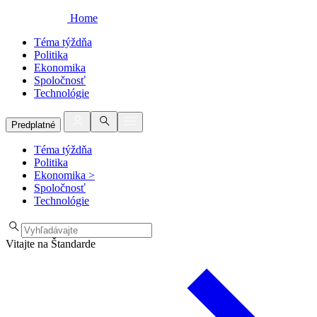
Home
Téma týždňa
Politika
Ekonomika
Spoločnosť
Technológie
Predplatné
Téma týždňa
Politika
Ekonomika
>
Spoločnosť
Technológie
Vitajte na Štandarde