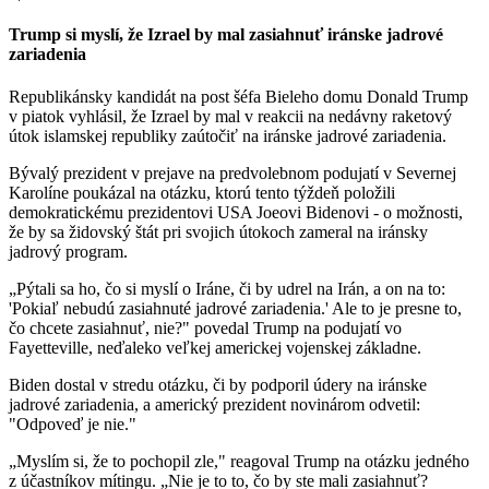
Trump si myslí, že Izrael by mal zasiahnuť iránske jadrové
zariadenia
Republikánsky kandidát na post šéfa Bieleho domu Donald Trump
v piatok vyhlásil, že Izrael by mal v reakcii na nedávny raketový
útok islamskej republiky zaútočiť na iránske jadrové zariadenia.
Bývalý prezident v prejave na predvolebnom podujatí v Severnej
Karolíne poukázal na otázku, ktorú tento týždeň položili
demokratickému prezidentovi USA Joeovi Bidenovi - o možnosti,
že by sa židovský štát pri svojich útokoch zameral na iránsky
jadrový program.
„Pýtali sa ho, čo si myslí o Iráne, či by udrel na Irán, a on na to:
'Pokiaľ nebudú zasiahnuté jadrové zariadenia.' Ale to je presne to,
čo chcete zasiahnuť, nie?" povedal Trump na podujatí vo
Fayetteville, neďaleko veľkej americkej vojenskej základne.
Biden dostal v stredu otázku, či by podporil údery na iránske
jadrové zariadenia, a americký prezident novinárom odvetil:
"Odpoveď je nie."
„Myslím si, že to pochopil zle," reagoval Trump na otázku jedného
z účastníkov mítingu. „Nie je to to, čo by ste mali zasiahnuť?