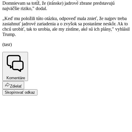
Domnievam sa totiž, že (iránske) jadrové zbrane predstavujú
najväčšie riziko," dodal.
„Keď mu položili túto otázku, odpoveď mala znieť, že najprv treba
zasiahnuť jadrové zariadenia a o zvyšok sa postaráme neskôr. Ak to
chcú urobiť, tak to urobia, ale my zistíme, aké sú ich plány," vyhlásil
Trump.
(tasr)
Komentáre
Zdielať
Skopírovať odkaz