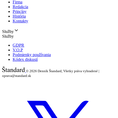
Firma
Redakcia
Princípy
História
Kontakty
Služby
Služby
GDPR
V.O.P
Podmienky používania
Kódex diskusií
© 2026
Denník Štandard, Všetky práva vyhradené |
oprava@standard.sk