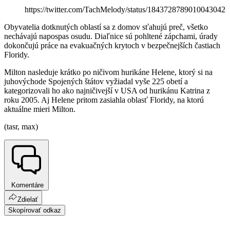
https://twitter.com/TachMelody/status/1843728789010043042
Obyvatelia dotknutých oblastí sa z domov sťahujú preč, všetko
nechávajú napospas osudu. Diaľnice sú pohltené zápchami, úrady
dokončujú práce na evakuačných krytoch v bezpečnejších častiach
Floridy.
Milton nasleduje krátko po ničivom hurikáne Helene, ktorý si na
juhovýchode Spojených štátov vyžiadal vyše 225 obetí a
kategorizovali ho ako najničivejší v USA od hurikánu Katrina z
roku 2005. Aj Helene pritom zasiahla oblasť Floridy, na ktorú
aktuálne mieri Milton.
(tasr, max)
Komentáre
Zdielať
Skopírovať odkaz