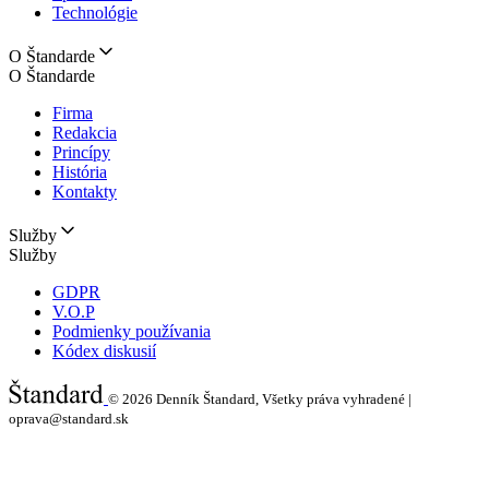
Technológie
O Štandarde
O Štandarde
Firma
Redakcia
Princípy
História
Kontakty
Služby
Služby
GDPR
V.O.P
Podmienky používania
Kódex diskusií
© 2026
Denník Štandard, Všetky práva vyhradené |
oprava@standard.sk