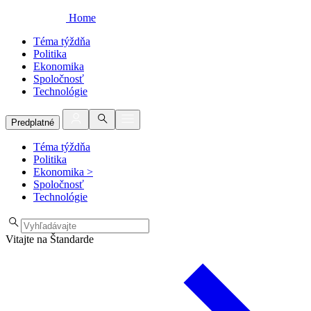
Home
Téma týždňa
Politika
Ekonomika
Spoločnosť
Technológie
Predplatné
Téma týždňa
Politika
Ekonomika
>
Spoločnosť
Technológie
Vitajte na Štandarde