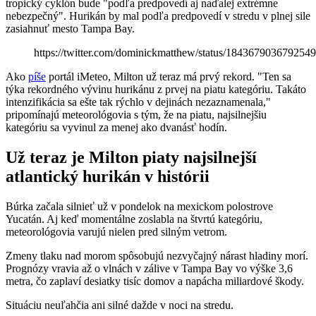
tropický cyklón bude "podľa predpovedí aj naďalej extrémne
nebezpečný". Hurikán by mal podľa predpovedí v stredu v plnej sile
zasiahnuť mesto Tampa Bay.
https://twitter.com/dominickmatthew/status/184367903679254
Ako
píše
portál iMeteo, Milton už teraz má prvý rekord. "Ten sa
týka rekordného vývinu hurikánu z prvej na piatu kategóriu. Takáto
intenzifikácia sa ešte tak rýchlo v dejinách nezaznamenala,"
pripomínajú meteorológovia s tým, že na piatu, najsilnejšiu
kategóriu sa vyvinul za menej ako dvanásť hodín.
Už teraz je Milton piaty najsilnejší
atlantický hurikán v histórii
Búrka začala silnieť už v pondelok na mexickom polostrove
Yucatán. Aj keď momentálne zoslabla na štvrtú kategóriu,
meteorológovia varujú nielen pred silným vetrom.
Zmeny tlaku nad morom spôsobujú nezvyčajný nárast hladiny morí.
Prognózy vravia až o vlnách v zálive v Tampa Bay vo výške 3,6
metra, čo zaplaví desiatky tisíc domov a napácha miliardové škody.
Situáciu neuľahčia ani silné dažde v noci na stredu.