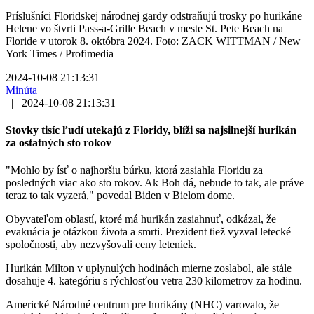
Príslušníci Floridskej národnej gardy odstraňujú trosky po hurikáne
Helene vo štvrti Pass-a-Grille Beach v meste St. Pete Beach na
Floride v utorok 8. októbra 2024. Foto: ZACK WITTMAN / New
York Times / Profimedia
2024-10-08 21:13:31
Minúta
|
2024-10-08 21:13:31
Stovky tisíc ľudí utekajú z Floridy, blíži sa najsilnejší hurikán
za ostatných sto rokov
"Mohlo by ísť o najhoršiu búrku, ktorá zasiahla Floridu za
posledných viac ako sto rokov. Ak Boh dá, nebude to tak, ale práve
teraz to tak vyzerá," povedal Biden v Bielom dome.
Obyvateľom oblastí, ktoré má hurikán zasiahnuť, odkázal, že
evakuácia je otázkou života a smrti. Prezident tiež vyzval letecké
spoločnosti, aby nezvyšovali ceny leteniek.
Hurikán Milton v uplynulých hodinách mierne zoslabol, ale stále
dosahuje 4. kategóriu s rýchlosťou vetra 230 kilometrov za hodinu.
Americké Národné centrum pre hurikány (NHC) varovalo, že