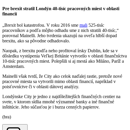
Pre brexit stratil Londýn 40-tisíc pracovných miest v oblasti
financií
„Brexit bol katastrofou. V roku 2016 sme
mali
525-tisíc
pracovníkov a podľa môjho odhadu sme z nich stratili 40-tisíc,“
porovnal Mainelli. Jeho tvrdenia ukazujú na oveľa hlbší dopad
brexitu, ako sa pôvodne odhadovalo.
Naopak, z brexitu podľa neho profitoval írsky Dublin, kde sa v
dôsledku vystúpenia Veľkej Británie vytvorilo v oblasti finančníctva
10-tisíc pracovných miest. Polepšili si aj mestá ako Miláno, Paríž a
Amsterdam.
Mainelli však tvrdí, že City ako celok naďalej rastie, pretože nové
pracovné miesta sa vytvorili mimo oblasti financií, napríklad v
poisťovníctve či v oblasti dátovej analýzy.
Londýnske City je jedno z najdôležitejších finančných centier na
svete, v ktorom sídlia mnohé významné banky a iné finančné
inštitúcie. Jeho súčasťou je i burza cenných papierov.
(bra)