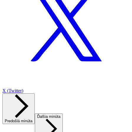
X (Twitter)
Ďalšia minúta
Predošlá minúta