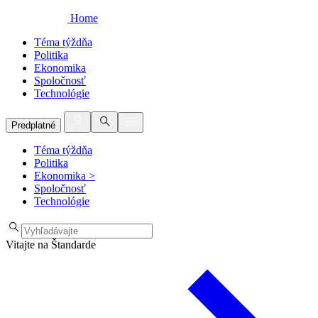
Home
Téma týždňa
Politika
Ekonomika
Spoločnosť
Technológie
Predplatné
Téma týždňa
Politika
Ekonomika
>
Spoločnosť
Technológie
Vitajte na Štandarde