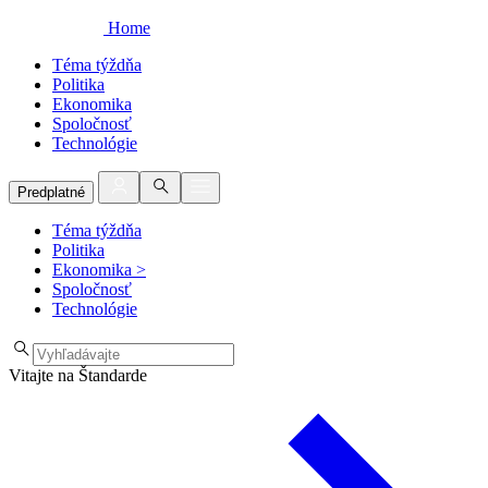
Home
Téma týždňa
Politika
Ekonomika
Spoločnosť
Technológie
Predplatné
Téma týždňa
Politika
Ekonomika
>
Spoločnosť
Technológie
Vitajte na Štandarde