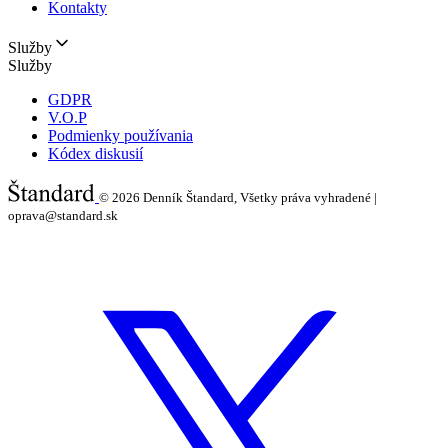
Kontakty
Služby
Služby
GDPR
V.O.P
Podmienky používania
Kódex diskusií
© 2026
Denník Štandard, Všetky práva vyhradené |
oprava@standard.sk