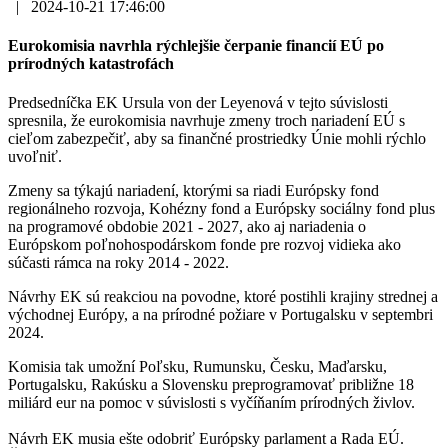
|
2024-10-21 17:46:00
Eurokomisia navrhla rýchlejšie čerpanie financií EÚ po
prírodných katastrofách
Predsedníčka EK Ursula von der Leyenová v tejto súvislosti
spresnila, že eurokomisia navrhuje zmeny troch nariadení EÚ s
cieľom zabezpečiť, aby sa finančné prostriedky Únie mohli rýchlo
uvoľniť.
Zmeny sa týkajú nariadení, ktorými sa riadi Európsky fond
regionálneho rozvoja, Kohézny fond a Európsky sociálny fond plus
na programové obdobie 2021 - 2027, ako aj nariadenia o
Európskom poľnohospodárskom fonde pre rozvoj vidieka ako
súčasti rámca na roky 2014 - 2022.
Návrhy EK sú reakciou na povodne, ktoré postihli krajiny strednej a
východnej Európy, a na prírodné požiare v Portugalsku v septembri
2024.
Komisia tak umožní Poľsku, Rumunsku, Česku, Maďarsku,
Portugalsku, Rakúsku a Slovensku preprogramovať približne 18
miliárd eur na pomoc v súvislosti s vyčíňaním prírodných živlov.
Návrh EK musia ešte odobriť Európsky parlament a Rada EÚ.