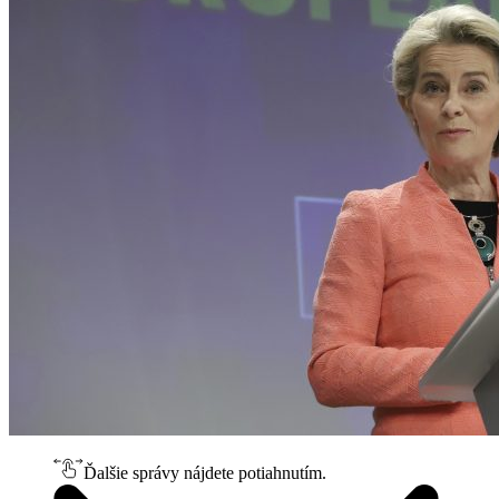
Ďalšie správy nájdete potiahnutím.