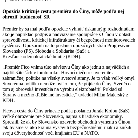
Opozícia kritizuje cestu premiéra do Číny, môže podľa nej
ohroziť budúcnosť SR
Premiér by sa mal podľa opozície vyhnúť riskantným rozhodnutiam,
ako je napríklad podpis a nadviazanie spolupráce s Čínou v oblasti
spravodlivosti, kritickej infraštruktúry či bezpečnosti monitorovacích
systémov. Upozornili na to poslanci opozičných strán Progresívne
Slovensko (PS), Sloboda a Solidarita (SaS) a
Kresťanskodemokratické hnutie (KDH).
„Premiér Fico vníma túto návštevu Číny ako jednu z najväčších a
najdôležitejších v tomto roku. Hovorí niečo o suverenite a
zahraničnej politike na všetky svetové strany. Je to však veľký omyl.
Suverénna politika nemôže byť o tom, že pôjde do Číny. Svedčí o
tom aj obrovská investícia na výrobu elektrobatérií. Príklad sú
Šurany a možno ďalšie iné investície," uviedol Milan Majerský z
KDH.
Ficova cesta do Číny prinesie podľa poslanca Juraja Krúpu (SaS)
veľké ohrozenie pre Slovensko, najmä z hľadiska ekonomiky.
Spresnil, že ak by Slovensko uzavrelo obchodnú výmenu s Čínou,
tak by sme sa ako krajina vystavili bezpečnostnému riziku a znížili
svoju dôveryhodnosť voči krajinám EÚ a NATO.