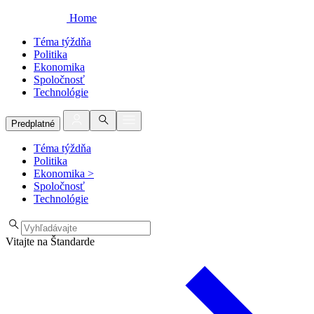
Home
Téma týždňa
Politika
Ekonomika
Spoločnosť
Technológie
Predplatné
Téma týždňa
Politika
Ekonomika
>
Spoločnosť
Technológie
Vitajte na Štandarde