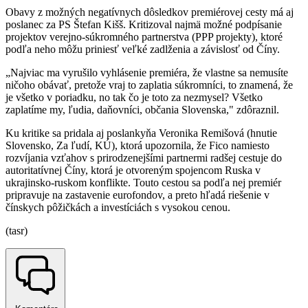
Obavy z možných negatívnych dôsledkov premiérovej cesty má aj
poslanec za PS Štefan Kišš. Kritizoval najmä možné podpísanie
projektov verejno-súkromného partnerstva (PPP projekty), ktoré
podľa neho môžu priniesť veľké zadlženia a závislosť od Číny.
„Najviac ma vyrušilo vyhlásenie premiéra, že vlastne sa nemusíte
ničoho obávať, pretože vraj to zaplatia súkromníci, to znamená, že
je všetko v poriadku, no tak čo je toto za nezmysel? Všetko
zaplatíme my, ľudia, daňovníci, občania Slovenska," zdôraznil.
Ku kritike sa pridala aj poslankyňa Veronika Remišová (hnutie
Slovensko, Za ľudí, KÚ), ktorá upozornila, že Fico namiesto
rozvíjania vzťahov s prirodzenejšími partnermi radšej cestuje do
autoritatívnej Číny, ktorá je otvoreným spojencom Ruska v
ukrajinsko-ruskom konflikte. Touto cestou sa podľa nej premiér
pripravuje na zastavenie eurofondov, a preto hľadá riešenie v
čínskych pôžičkách a investíciách s vysokou cenou.
(tasr)