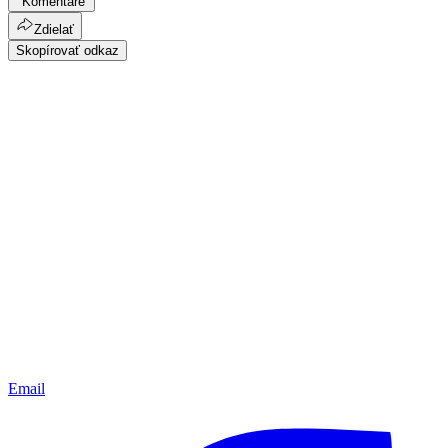
Komentáre
Zdielať
Skopírovať odkaz
Email