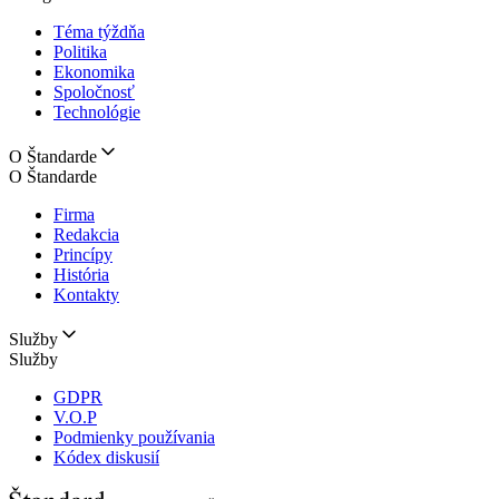
Téma týždňa
Politika
Ekonomika
Spoločnosť
Technológie
O Štandarde
O Štandarde
Firma
Redakcia
Princípy
História
Kontakty
Služby
Služby
GDPR
V.O.P
Podmienky používania
Kódex diskusií