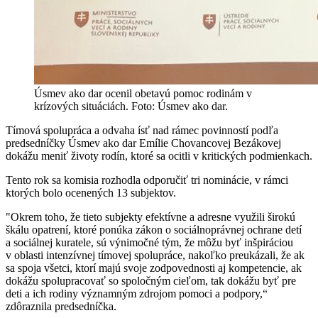
Úsmev ako dar ocenil obetavú pomoc rodinám v
krízových situáciách. Foto: Úsmev ako dar.
Tímová spolupráca a odvaha ísť nad rámec povinností podľa
predsedníčky Úsmev ako dar Emílie Chovancovej Bezákovej
dokážu meniť životy rodín, ktoré sa ocitli v kritických podmienkach.
Tento rok sa komisia rozhodla odporučiť tri nominácie, v rámci
ktorých bolo ocenených 13 subjektov.
"Okrem toho, že tieto subjekty efektívne a adresne využili širokú
škálu opatrení, ktoré ponúka zákon o sociálnoprávnej ochrane detí
a sociálnej kuratele, sú výnimočné tým, že môžu byť inšpiráciou
v oblasti intenzívnej tímovej spolupráce, nakoľko preukázali, že ak
sa spoja všetci, ktorí majú svoje zodpovednosti aj kompetencie, ak
dokážu spolupracovať so spoločným cieľom, tak dokážu byť pre
deti a ich rodiny významným zdrojom pomoci a podpory,“
zdôraznila predsedníčka.