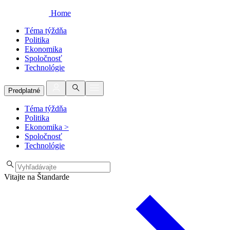
Home
Téma týždňa
Politika
Ekonomika
Spoločnosť
Technológie
Predplatné
Téma týždňa
Politika
Ekonomika
>
Spoločnosť
Technológie
Vitajte na Štandarde