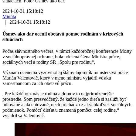
situáciách. Foto: Úsmev ako dar.
2024-10-31 15:18:12
Minúta
|
2024-10-31 15:18:12
Úsmev ako dar ocenil obetavú pomoc rodinám v krízových
situáciách
Počas slávnostného večera, v rámci každoročnej konferencie Mosty
v sociálnoprávnej ochrane, bola udelená Cena Ministra práce,
sociálnych vecí a rodiny SR „Spolu pre rodinu“.
Význam ocenenia vyzdvihol aj štátny tajomník ministerstva práce
Marián Valentovič, ktorý v mene ministra vyjadril vďaku
zamestnancom za ich obetavú prácu.
„Pre každého z nás je rodina a domov to najprirodzenejšie
prostredie. Som presvedčený, že každé jedno dieťa si zaslúži byť
milované a akceptované, nech prichádza z akýchkoľvek sociálnych
podmienok. Pomôcť dieťaťu znamená pomôcť celej rodine,“
vyjadril sa Valentovič.