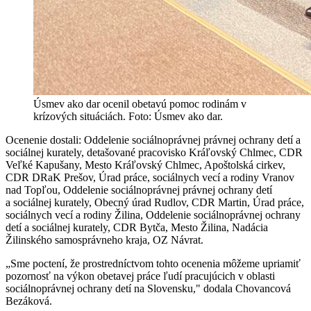
Úsmev ako dar ocenil obetavú pomoc rodinám v
krízových situáciách. Foto: Úsmev ako dar.
Ocenenie dostali: Oddelenie sociálnoprávnej právnej ochrany detí a
sociálnej kurately, detašované pracovisko Kráľovský Chlmec, CDR
Veľké Kapušany, Mesto Kráľovský Chlmec, Apoštolská cirkev,
CDR DRaK Prešov, Úrad práce, sociálnych vecí a rodiny Vranov
nad Topľou, Oddelenie sociálnoprávnej právnej ochrany detí
a sociálnej kurately, Obecný úrad Rudlov, CDR Martin, Úrad práce,
sociálnych vecí a rodiny Žilina, Oddelenie sociálnoprávnej ochrany
detí a sociálnej kurately, CDR Bytča, Mesto Žilina, Nadácia
Žilinského samosprávneho kraja, OZ Návrat.
„Sme poctení, že prostredníctvom tohto ocenenia môžeme upriamiť
pozornosť na výkon obetavej práce ľudí pracujúcich v oblasti
sociálnoprávnej ochrany detí na Slovensku," dodala Chovancová
Bezáková.