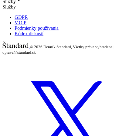
Služby
Služby
GDPR
V.O.P
Podmienky používania
Kódex diskusií
© 2026
Denník Štandard, Všetky práva vyhradené |
oprava@standard.sk