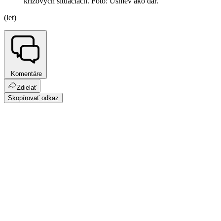
krízových situáciách. Foto: Úsmev ako dar.
(let)
Komentáre
Zdielať
Skopírovať odkaz