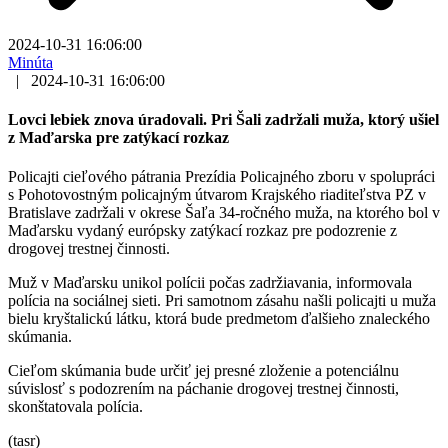
2024-10-31 16:06:00
Minúta
|
2024-10-31 16:06:00
Lovci lebiek znova úradovali. Pri Šali zadržali muža, ktorý ušiel
z Maďarska pre zatýkací rozkaz
Policajti cieľového pátrania Prezídia Policajného zboru v spolupráci
s Pohotovostným policajným útvarom Krajského riaditeľstva PZ v
Bratislave zadržali v okrese Šaľa 34-ročného muža, na ktorého bol v
Maďarsku vydaný európsky zatýkací rozkaz pre podozrenie z
drogovej trestnej činnosti.
Muž v Maďarsku unikol polícii počas zadržiavania, informovala
polícia na sociálnej sieti. Pri samotnom zásahu našli policajti u muža
bielu kryštalickú látku, ktorá bude predmetom ďalšieho znaleckého
skúmania.
Cieľom skúmania bude určiť jej presné zloženie a potenciálnu
súvislosť s podozrením na páchanie drogovej trestnej činnosti,
skonštatovala polícia.
(tasr)