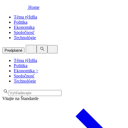
Home
Téma týždňa
Politika
Ekonomika
Spoločnosť
Technológie
Predplatné
Téma týždňa
Politika
Ekonomika
>
Spoločnosť
Technológie
Vitajte na Štandarde