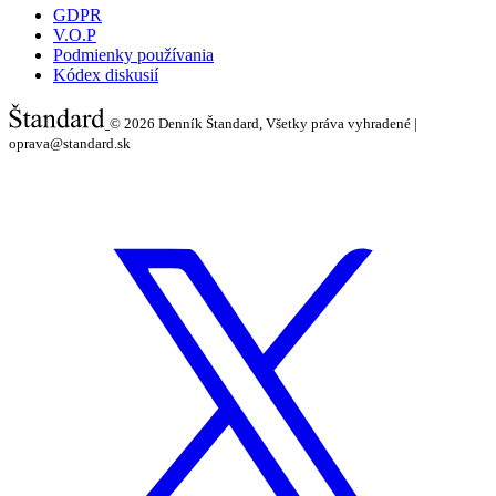
GDPR
V.O.P
Podmienky používania
Kódex diskusií
© 2026
Denník Štandard, Všetky práva vyhradené |
oprava@standard.sk