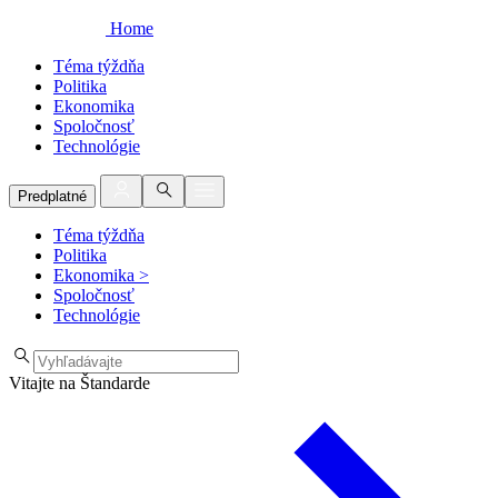
Home
Téma týždňa
Politika
Ekonomika
Spoločnosť
Technológie
Predplatné
Téma týždňa
Politika
Ekonomika
>
Spoločnosť
Technológie
Vitajte na Štandarde