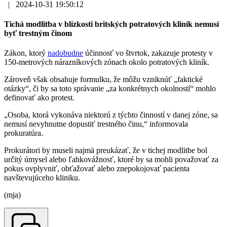
|
2024-10-31 19:50:12
Tichá modlitba v blízkosti britských potratových kliník nemusí
byť trestným činom
Zákon, ktorý
nadobudne
účinnosť vo štvrtok, zakazuje protesty v
150-metrových nárazníkových zónach okolo potratových kliník.
Zároveň však obsahuje formulku, že môžu vzniknúť „faktické
otázky“, či by sa toto správanie „za konkrétnych okolností“ mohlo
definovať ako protest.
„Osoba, ktorá vykonáva niektorú z týchto činností v danej zóne, sa
nemusí nevyhnutne dopustiť trestného činu,“ informovala
prokuratúra.
Prokurátori by museli najmä preukázať, že v tichej modlitbe bol
určitý úmysel alebo ľahkovážnosť, ktoré by sa mohli považovať za
pokus ovplyvniť, obťažovať alebo znepokojovať pacienta
navštevujúceho kliniku.
(mja)