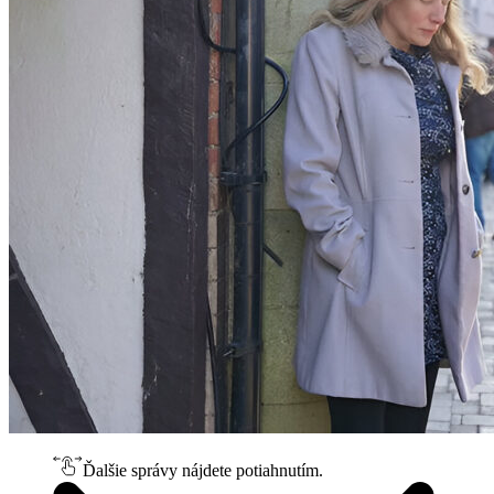
Ďalšie správy nájdete potiahnutím.