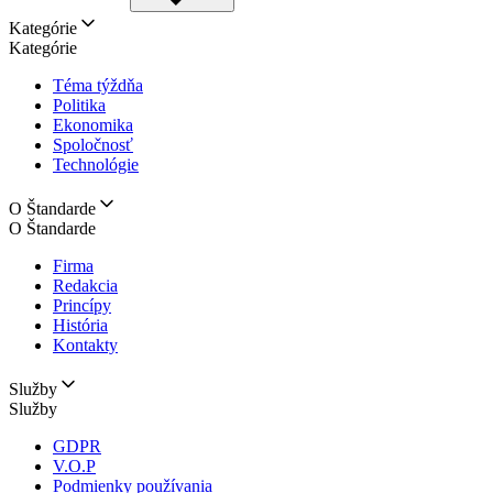
Kategórie
Kategórie
Téma týždňa
Politika
Ekonomika
Spoločnosť
Technológie
O Štandarde
O Štandarde
Firma
Redakcia
Princípy
História
Kontakty
Služby
Služby
GDPR
V.O.P
Podmienky používania