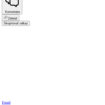
Komentáre
Zdielať
Skopírovať odkaz
Email