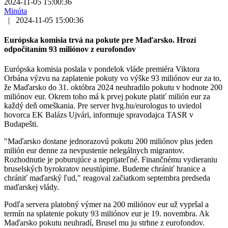
2024-11-05 15:00:36
Minúta
|
2024-11-05 15:00:36
Európska komisia trvá na pokute pre Maďarsko. Hrozí
odpočítaním 93 miliónov z eurofondov
Európska komisia poslala v pondelok vláde premiéra Viktora
Orbána výzvu na zaplatenie pokuty vo výške 93 miliónov eur za to,
že Maďarsko do 31. októbra 2024 neuhradilo pokutu v hodnote 200
miliónov eur. Okrem toho má k prvej pokute platiť milión eur za
každý deň omeškania. Pre server hvg.hu/eurologus to uviedol
hovorca EK Balázs Ujvári, informuje spravodajca TASR v
Budapešti.
"Maďarsko dostane jednorazovú pokutu 200 miliónov plus jeden
milión eur denne za nevpustenie nelegálnych migrantov.
Rozhodnutie je poburujúce a neprijateľné. Finančnému vydieraniu
bruselských byrokratov neustúpime. Budeme chrániť hranice a
chrániť maďarský ľud," reagoval začiatkom septembra predseda
maďarskej vlády.
Podľa servera platobný výmer na 200 miliónov eur už vypršal a
termín na splatenie pokuty 93 miliónov eur je 19. novembra. Ak
Maďarsko pokutu neuhradí, Brusel mu ju strhne z eurofondov.