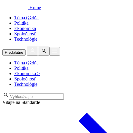
Home
Téma týždňa
Politika
Ekonomika
Spoločnosť
Technológie
Predplatné
Téma týždňa
Politika
Ekonomika
>
Spoločnosť
Technológie
Vitajte na Štandarde