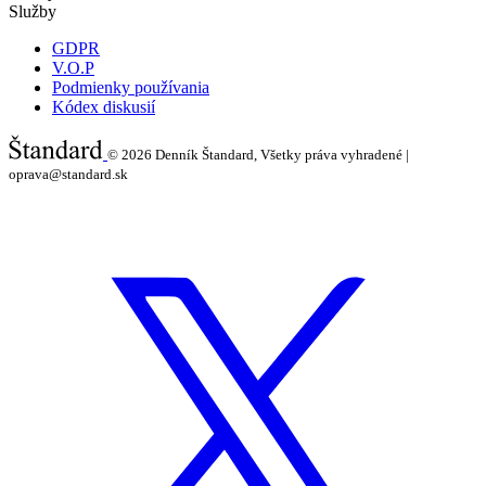
Služby
GDPR
V.O.P
Podmienky používania
Kódex diskusií
© 2026
Denník Štandard, Všetky práva vyhradené |
oprava@standard.sk