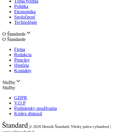
Téma týždňa
Politika
Ekonomika
Spoločnosť
Technológie
O Štandarde
O Štandarde
Firma
Redakcia
Princípy
História
Kontakty
Služby
Služby
GDPR
V.O.P
Podmienky používania
Kódex diskusií
© 2026
Denník Štandard, Všetky práva vyhradené |
oprava@standard.sk