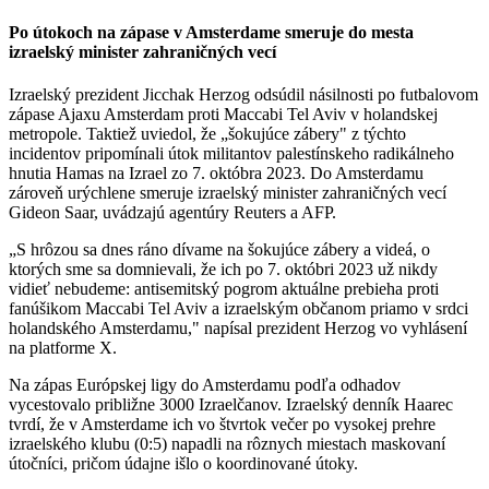
Po útokoch na zápase v Amsterdame smeruje do mesta
izraelský minister zahraničných vecí
Izraelský prezident Jicchak Herzog odsúdil násilnosti po futbalovom
zápase Ajaxu Amsterdam proti Maccabi Tel Aviv v holandskej
metropole. Taktiež uviedol, že „šokujúce zábery" z týchto
incidentov pripomínali útok militantov palestínskeho radikálneho
hnutia Hamas na Izrael zo 7. októbra 2023. Do Amsterdamu
zároveň urýchlene smeruje izraelský minister zahraničných vecí
Gideon Saar, uvádzajú agentúry Reuters a AFP.
„S hrôzou sa dnes ráno dívame na šokujúce zábery a videá, o
ktorých sme sa domnievali, že ich po 7. októbri 2023 už nikdy
vidieť nebudeme: antisemitský pogrom aktuálne prebieha proti
fanúšikom Maccabi Tel Aviv a izraelským občanom priamo v srdci
holandského Amsterdamu," napísal prezident Herzog vo vyhlásení
na platforme X.
Na zápas Európskej ligy do Amsterdamu podľa odhadov
vycestovalo približne 3000 Izraelčanov. Izraelský denník Haarec
tvrdí, že v Amsterdame ich vo štvrtok večer po vysokej prehre
izraelského klubu (0:5) napadli na rôznych miestach maskovaní
útočníci, pričom údajne išlo o koordinované útoky.