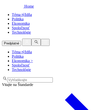
Home
Téma týždňa
Politika
Ekonomika
Spoločnosť
Technológie
Predplatné
Téma týždňa
Politika
Ekonomika
>
Spoločnosť
Technológie
Vitajte na Štandarde