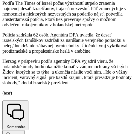
Podľa The Times of Israel počas výtržností utrpelo zranenia
najmenej desať Izraelčanov, traja sú nezvestní. Päť zranených je v
nemocnici a niektorých nezvestných sa podarilo nájsť, potvrdila
amsterdamská polícia, ktorá tiež preveruje správy o možnom
odvlečení rukojemníkov v holandskej metropole.
Polícia zadržala 62 osôb. Agentúra DPA uviedla, že desať
izraelských fanúšikov zadržali za narúšanie verejného poriadku a
nelegálne držanie zábavnej pyrotechniky. Útočníci vraj vykrikovali
protiizraelské a propalestínske heslá v arabčine.
Herzog v príspevku podľa agentúry DPA vyjadril vieru, že
holandské úrady budú okamžite konať v záujme ochrany všetkých
Židov, ktorých sa to týka, a ukončia násilie voči nim. „Ide o vážny
incident, varovný signál pre každú krajinu, ktorá presadzuje hodnoty
slobody," dodal izraelský prezident.
(tasr)
Komentáre