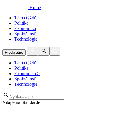
Home
Téma týždňa
Politika
Ekonomika
Spoločnosť
Technológie
Predplatné
Téma týždňa
Politika
Ekonomika
>
Spoločnosť
Technológie
Vitajte na Štandarde