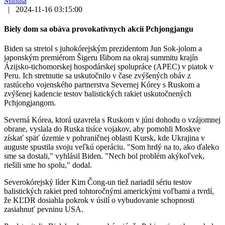
Minúta
|
2024-11-16 03:15:00
Biely dom sa obáva provokatívnych akcií Pchjongjangu
Biden sa stretol s juhokórejským prezidentom Jun Sok-jolom a
japonským premiérom Šigeru Išibom na okraj summitu krajín
Ázijsko-tichomorskej hospodárskej spolupráce (APEC) v piatok v
Peru. Ich stretnutie sa uskutočnilo v čase zvýšených obáv z
rastúceho vojenského partnerstva Severnej Kórey s Ruskom a
zvýšenej kadencie testov balistických rakiet uskutočnených
Pchjongjangom.
Severná Kórea, ktorá uzavrela s Ruskom v júni dohodu o vzájomnej
obrane, vyslala do Ruska tisíce vojakov, aby pomohli Moskve
získať späť územie v pohraničnej oblasti Kursk, kde Ukrajina v
auguste spustila svoju veľkú operáciu. "Som hrdý na to, ako ďaleko
sme sa dostali," vyhlásil Biden. "Nech bol problém akýkoľvek,
riešili sme ho spolu," dodal.
Severokórejský líder Kim Čong-un tiež nariadil sériu testov
balistických rakiet pred tohtoročnými americkými voľbami a tvrdí,
že KĽDR dosiahla pokrok v úsilí o vybudovanie schopnosti
zasiahnuť pevninu USA.