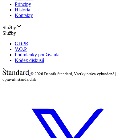
Princípy
História
Kontakty
Služby
Služby
GDPR
V.O.P
Podmienky používania
Kódex diskusií
© 2026
Denník Štandard, Všetky práva vyhradené |
oprava@standard.sk