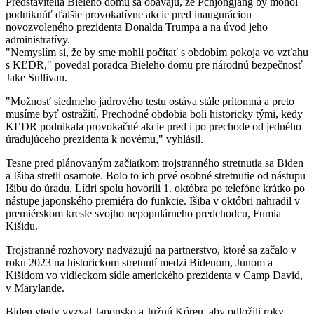
Predstavitelia Bieleho domu sa obávajú, že Pchjongjang by mohol
podniknúť ďalšie provokatívne akcie pred inauguráciou
novozvoleného prezidenta Donalda Trumpa a na úvod jeho
administratívy.
"Nemyslím si, že by sme mohli počítať s obdobím pokoja vo vzťahu
s KĽDR," povedal poradca Bieleho domu pre národnú bezpečnosť
Jake Sullivan.
"Možnosť siedmeho jadrového testu ostáva stále prítomná a preto
musíme byť ostražití. Prechodné obdobia boli historicky tými, kedy
KĽDR podnikala provokačné akcie pred i po prechode od jedného
úradujúceho prezidenta k novému," vyhlásil.
Tesne pred plánovaným začiatkom trojstranného stretnutia sa Biden
a Išiba stretli osamote. Bolo to ich prvé osobné stretnutie od nástupu
Išibu do úradu. Lídri spolu hovorili 1. októbra po telefóne krátko po
nástupe japonského premiéra do funkcie. Išiba v októbri nahradil v
premiérskom kresle svojho nepopulárneho predchodcu, Fumia
Kišidu.
Trojstranné rozhovory nadväzujú na partnerstvo, ktoré sa začalo v
roku 2023 na historickom stretnutí medzi Bidenom, Junom a
Kišidom vo vidieckom sídle amerického prezidenta v Camp David,
v Marylande.
Biden vtedy vyzval Japonsko a Južnú Kóreu, aby odložili roky