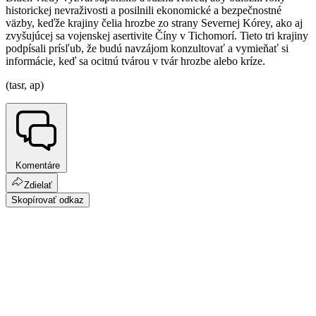
historickej nevraživosti a posilnili ekonomické a bezpečnostné
väzby, keďže krajiny čelia hrozbe zo strany Severnej Kórey, ako aj
zvyšujúcej sa vojenskej asertivite Číny v Tichomorí. Tieto tri krajiny
podpísali prísľub, že budú navzájom konzultovať a vymieňať si
informácie, keď sa ocitnú tvárou v tvár hrozbe alebo kríze.
(tasr, ap)
Komentáre
Zdielať
Skopírovať odkaz