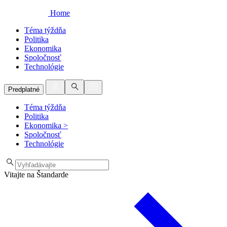
Home
Téma týždňa
Politika
Ekonomika
Spoločnosť
Technológie
Predplatné
Téma týždňa
Politika
Ekonomika
>
Spoločnosť
Technológie
Vitajte na Štandarde