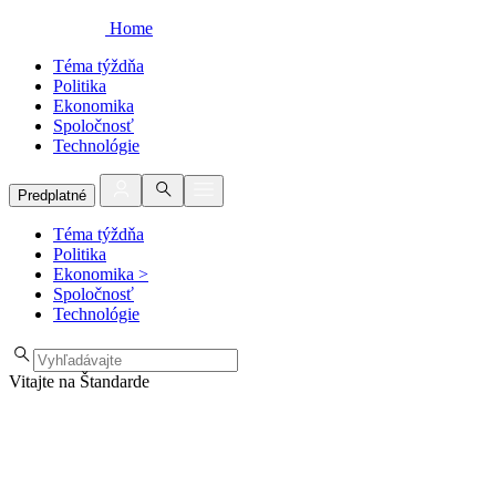
Home
Téma týždňa
Politika
Ekonomika
Spoločnosť
Technológie
Predplatné
Téma týždňa
Politika
Ekonomika
>
Spoločnosť
Technológie
Vitajte na Štandarde