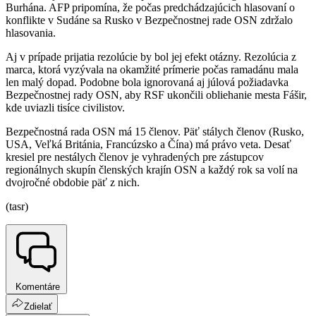
Burhána. AFP pripomína, že počas predchádzajúcich hlasovaní o
konflikte v Sudáne sa Rusko v Bezpečnostnej rade OSN zdržalo
hlasovania.
Aj v prípade prijatia rezolúcie by bol jej efekt otázny. Rezolúcia z
marca, ktorá vyzývala na okamžité prímerie počas ramadánu mala
len malý dopad. Podobne bola ignorovaná aj júlová požiadavka
Bezpečnostnej rady OSN, aby RSF ukončili obliehanie mesta Fášir,
kde uviazli tisíce civilistov.
Bezpečnostná rada OSN má 15 členov. Päť stálych členov (Rusko,
USA, Veľká Británia, Francúzsko a Čína) má právo veta. Desať
kresiel pre nestálych členov je vyhradených pre zástupcov
regionálnych skupín členských krajín OSN a každý rok sa volí na
dvojročné obdobie päť z nich.
(tasr)
Komentáre
Zdielať