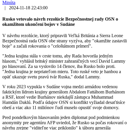
Minúta
|
2024-11-18 22:43:00
Rusko vetovalo návrh rezolúcie Bezpečnostnej rady OSN o
okamžitom ukončení bojov v Sudáne
V návrhu rezolúcie, ktorý pripravili Veľká Británia a Sierra Leone
Bezpečnostná rada OSN obe strany vyzýva, aby "okamžite zastavili
boje" a začali rokovania o "celoštátnom prímerí".
"Jedna krajina stála v ceste tomu, aby Rada hovorila jedným
hlasom," vyhlásil britský minister zahraničných vecí David Lammy
po hlasovaní. Za sa vyslovilo 14 členov, iba Rusko bolo proti.
"Jedna krajina je nepriateľom mieru. Toto ruské veto je hanbou a
opäť ukazuje svetu pravú tvár Ruska," dodal Lammy.
V roku 2023 vypukla v Sudáne vojna medzi armádou vedenou
faktickým lídrom krajiny generálom Abdalom Fattáhom Burhánom
a RSF, ktoré vedie Burhánov niekdajší zástupca Muhammad
Hamdán Daklú. Podľa údajov OSN si konflikt vyžiadal desaťtisíce
obetí a viac ako 11 miliónov ľudí muselo opustiť svoje domovy.
Pred pondelkovým hlasovaním jeden diplomat pod podmienkou
anonymity pre agentúru AFP uviedol, že Rusko sa počas rokovaní o
návrhu zrejme "viditeľne viac priklonilo" k táboru generála