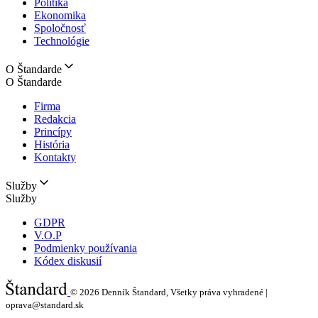
Politika
Ekonomika
Spoločnosť
Technológie
O Štandarde
O Štandarde
Firma
Redakcia
Princípy
História
Kontakty
Služby
Služby
GDPR
V.O.P
Podmienky používania
Kódex diskusií
© 2026
Denník Štandard, Všetky práva vyhradené |
oprava@standard.sk