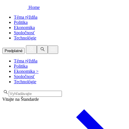
Home
Téma týždňa
Politika
Ekonomika
Spoločnosť
Technológie
Predplatné
Téma týždňa
Politika
Ekonomika
>
Spoločnosť
Technológie
Vitajte na Štandarde