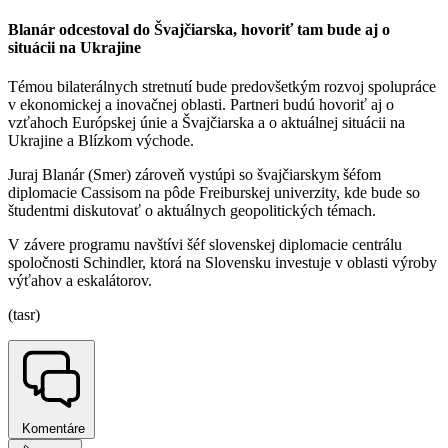
Blanár odcestoval do Švajčiarska, hovoriť tam bude aj o
situácii na Ukrajine
Témou bilaterálnych stretnutí bude predovšetkým rozvoj spolupráce
v ekonomickej a inovačnej oblasti. Partneri budú hovoriť aj o
vzťahoch Európskej únie a Švajčiarska a o aktuálnej situácii na
Ukrajine a Blízkom východe.
Juraj Blanár (Smer) zároveň vystúpi so švajčiarskym šéfom
diplomacie Cassisom na pôde Freiburskej univerzity, kde bude so
študentmi diskutovať o aktuálnych geopolitických témach.
V závere programu navštívi šéf slovenskej diplomacie centrálu
spoločnosti Schindler, ktorá na Slovensku investuje v oblasti výroby
výťahov a eskalátorov.
(tasr)
Komentáre