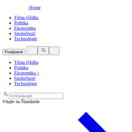
Home
Téma týždňa
Politika
Ekonomika
Spoločnosť
Technológie
Predplatné
Téma týždňa
Politika
Ekonomika
>
Spoločnosť
Technológie
Vitajte na Štandarde