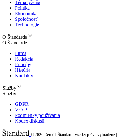
Téma týždňa
Politika
Ekonomika
Spoločnosť
Technológie
O Štandarde
O Štandarde
Firma
Redakcia
Princípy
História
Kontakty
Služby
Služby
GDPR
V.O.P
Podmienky používania
Kódex diskusií
© 2026
Denník Štandard, Všetky práva vyhradené |