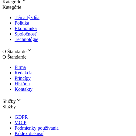
Kategórie
Kategórie
Téma týždňa
Politika
Ekonomika
Spoločnosť
Technológie
O Štandarde
O Štandarde
Firma
Redakcia
Princípy
História
Kontakty
Služby
Služby
GDPR
V.O.P
Podmienky používania
Kódex diskusií