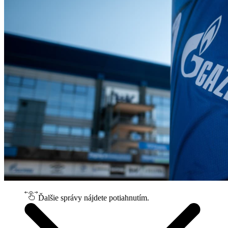
Ďalšie správy nájdete potiahnutím.