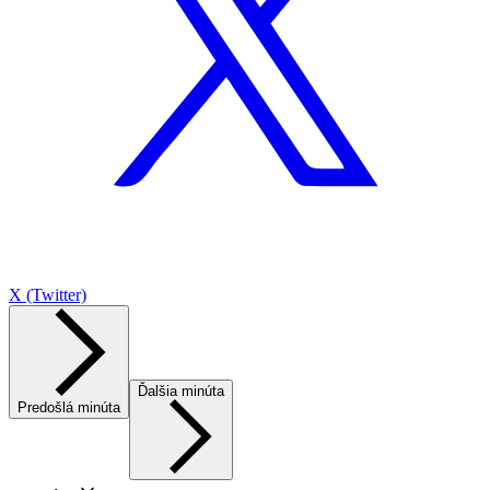
X (Twitter)
Ďalšia minúta
Predošlá minúta