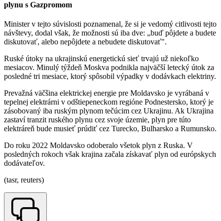
plynu s Gazpromom
Minister v tejto súvislosti poznamenal, že si je vedomý citlivosti tejto
návštevy, dodal však, že možnosti sú iba dve: „buď pôjdete a budete
diskutovať, alebo nepôjdete a nebudete diskutovať".
Ruské útoky na ukrajinskú energetickú sieť trvajú už niekoľko
mesiacov. Minulý týždeň Moskva podnikla najväčší letecký útok za
posledné tri mesiace, ktorý spôsobil výpadky v dodávkach elektriny.
Prevažná väčšina elektrickej energie pre Moldavsko je vyrábaná v
tepelnej elektrárni v odštiepeneckom regióne Podnestersko, ktorý je
zásobovaný iba ruským plynom tečúcim cez Ukrajinu. Ak Ukrajina
zastaví tranzit ruského plynu cez svoje územie, plyn pre túto
elektráreň bude musieť prúdiť cez Turecko, Bulharsko a Rumunsko.
Do roku 2022 Moldavsko odoberalo všetok plyn z Ruska. V
posledných rokoch však krajina začala získavať plyn od európskych
dodávateľov.
(tasr, reuters)