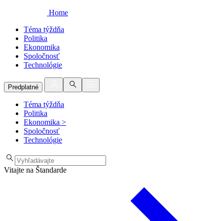
Home
Téma týždňa
Politika
Ekonomika
Spoločnosť
Technológie
Predplatné
Téma týždňa
Politika
Ekonomika
>
Spoločnosť
Technológie
Vitajte na Štandarde