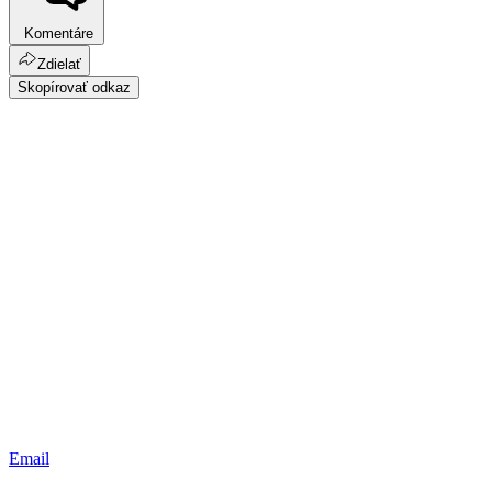
Komentáre
Zdielať
Skopírovať odkaz
Email