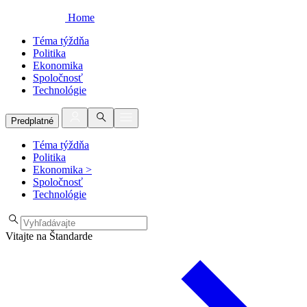
Home
Téma týždňa
Politika
Ekonomika
Spoločnosť
Technológie
Predplatné
Téma týždňa
Politika
Ekonomika
>
Spoločnosť
Technológie
Vitajte na Štandarde