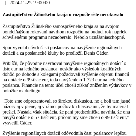
|
2024-11-25 19:00:00
Zastupiteľstvo Žilinského kraja o rozpočte ešte nerokovalo
Zastupiteľstvo Žilinského samosprávneho kraja sa na svojom
pondelňajšom rokovaní návrhom rozpočtu na budúci rok napriek
schválenému programu nezaoberalo. Nebolo uznášaniaschopné.
Spor vyvolal návrh časti poslancov na navýšenie regionálnych
dotácií a za poslanecké kluby ho predložil Denis Cáder.
Priblížil, že pôvodne navrhoval navýšenie regionálnych dotácií o
tisíc eur na jedného poslanca, neskôr ako výsledok koaličných
dohôd po dohode s kolegami požadovali zvýšenie objemu financií
na dotácie o 99-tisíc eur, teda navýšenie o 1 723 eur na jedného
poslanca. Financie na tento účel chceli získať znížením výdavkov v
položke marketingu.
„Toto sme odprezentovali so širokou diskusiou, no a boli tam jasné
názory aj v pléne, aj v rámci počtov ku hlasovaniu, že by materiál
prešiel. Nastala však situácia, že pani predsedníčka navrhla, že ona
navýši dotácie o 57-tisíc eur, pričom my sme chceli o 99-tisíc eur,"
vysvetlil Cáder.
Zvýšenie regionálnych dotácií odôvodnila časť poslancov lepšou