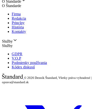
O Štandarde
O Štandarde
Firma
Redakcia
Princípy
História
Kontakty
Služby
Služby
GDPR
V.O.P
Podmienky používania
Kódex diskusií
© 2026
Denník Štandard, Všetky práva vyhradené |
oprava@standard.sk