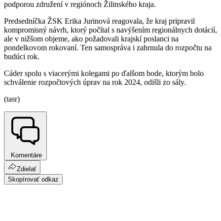
podporou združení v regiónoch Žilinského kraja.
Predsedníčka ŽSK Erika Jurinová reagovala, že kraj pripravil
kompromisný návrh, ktorý počítal s navýšením regionálnych dotácií,
ale v nižšom objeme, ako požadovali krajskí poslanci na
pondelkovom rokovaní. Ten samospráva i zahrnula do rozpočtu na
budúci rok.
Cáder spolu s viacerými kolegami po ďalšom bode, ktorým bolo
schválenie rozpočtových úprav na rok 2024, odišli zo sály.
(tasr)
Komentáre
Zdielať
Skopírovať odkaz