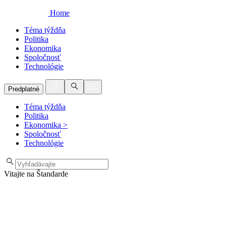
Home
Téma týždňa
Politika
Ekonomika
Spoločnosť
Technológie
Predplatné
Téma týždňa
Politika
Ekonomika
>
Spoločnosť
Technológie
Vitajte na Štandarde