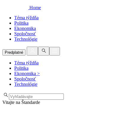
Home
Téma týždňa
Politika
Ekonomika
Spoločnosť
Technológie
Predplatné
Téma týždňa
Politika
Ekonomika
>
Spoločnosť
Technológie
Vitajte na Štandarde