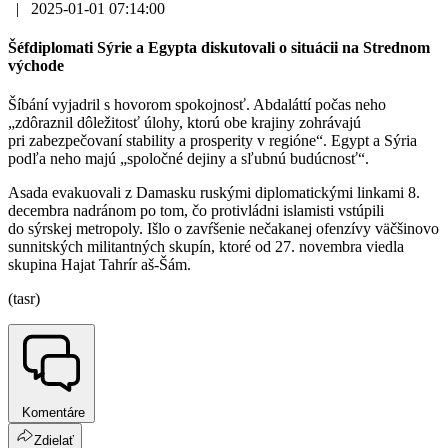
|
2025-01-01 07:14:00
Šéfdiplomati Sýrie a Egypta diskutovali o situácii na Strednom
východe
Šíbání vyjadril s hovorom spokojnosť. Abdaláttí počas neho
„zdôraznil dôležitosť úlohy, ktorú obe krajiny zohrávajú
pri zabezpečovaní stability a prosperity v regióne“. Egypt a Sýria
podľa neho majú „spoločné dejiny a sľubnú budúcnosť“.
Asada evakuovali z Damasku ruskými diplomatickými linkami 8.
decembra nadránom po tom, čo protivládni islamisti vstúpili
do sýrskej metropoly. Išlo o zavŕšenie nečakanej ofenzívy väčšinovo
sunnitských militantných skupín, ktoré od 27. novembra viedla
skupina Hajat Tahrír aš-Šám.
(tasr)
Komentáre
Zdielať