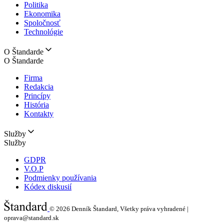
Politika
Ekonomika
Spoločnosť
Technológie
O Štandarde
O Štandarde
Firma
Redakcia
Princípy
História
Kontakty
Služby
Služby
GDPR
V.O.P
Podmienky používania
Kódex diskusií
© 2026
Denník Štandard, Všetky práva vyhradené |
oprava@standard.sk