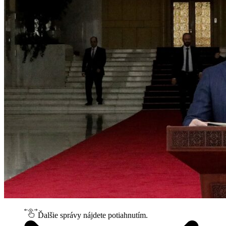
Ďalšie správy nájdete potiahnutím.