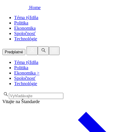
Home
Téma týždňa
Politika
Ekonomika
Spoločnosť
Technológie
Predplatné
Téma týždňa
Politika
Ekonomika
>
Spoločnosť
Technológie
Vitajte na Štandarde