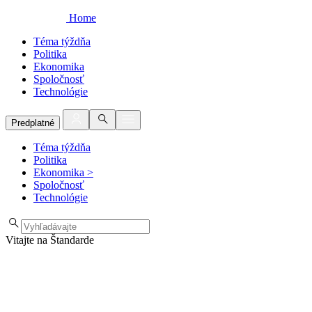
Home
Téma týždňa
Politika
Ekonomika
Spoločnosť
Technológie
Predplatné
Téma týždňa
Politika
Ekonomika
>
Spoločnosť
Technológie
Vitajte na Štandarde