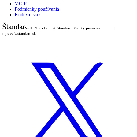
V.O.P
Podmienky používania
Kódex diskusií
© 2026
Denník Štandard, Všetky práva vyhradené |
oprava@standard.sk