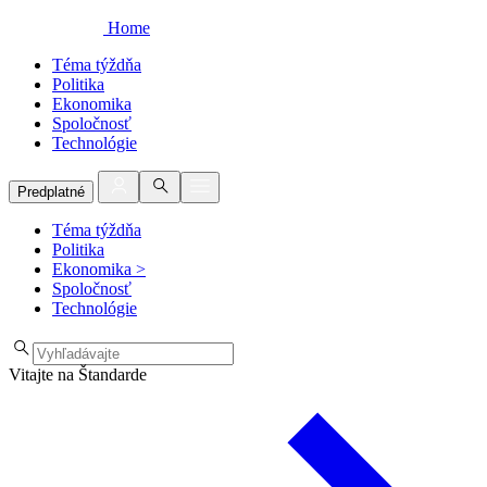
Home
Téma týždňa
Politika
Ekonomika
Spoločnosť
Technológie
Predplatné
Téma týždňa
Politika
Ekonomika
>
Spoločnosť
Technológie
Vitajte na Štandarde