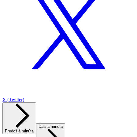
X (Twitter)
Ďalšia minúta
Predošlá minúta