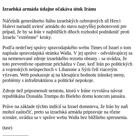
Izraelská armáda údajne očakáva útok Iránu
Náčelník generálneho štábu izraelských ozbrojených síl Herci
Halevi nariadil uviesť armádu do stavu najvyššej pohotovosti pre
prípad, že by sa Irán v najbližších dňoch rozhodol podniknúť proti
Izraelu "extrémne" kroky.
Podľa nedeľnej správy spravodajského webu Times of Israel o tom
napísala spravodajská stránka Walla. V jej správe - odvolávajúcej sa
na nemenované zdroje izraelského rezortu obrany - sa uvádza, že
toto preventívne opatrenie prichádza v čase, keď Irán po politických
a vojenských neúspechoch v Libanone a Sýrii čelí viacerým
výzvam. Web poukazuje aj na klesajúcu hodnotu iránskej meny,
problémy s infraštruktúrou a politické nepokoje.
Zdroje tiež pripomenuli neistotu, ktorú v Iráne vyvoláva návrat
republikána Donalda Trumpa do Bieleho domu koncom januára.
Práve na základe týchto indícií sa Izrael domnieva, že Irán by naň
mohol zaútočiť, preto sa izraelská armáda pripravuje na rôzne
scenáre, uvádza sa v správe webu Walla bez bližšieho spresnenia.
(tasr)