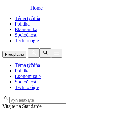
Home
Téma týždňa
Politika
Ekonomika
Spoločnosť
Technológie
Predplatné
Téma týždňa
Politika
Ekonomika
>
Spoločnosť
Technológie
Vitajte na Štandarde