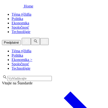
Home
Téma týždňa
Politika
Ekonomika
Spoločnosť
Technológie
Predplatné
Téma týždňa
Politika
Ekonomika
>
Spoločnosť
Technológie
Vitajte na Štandarde