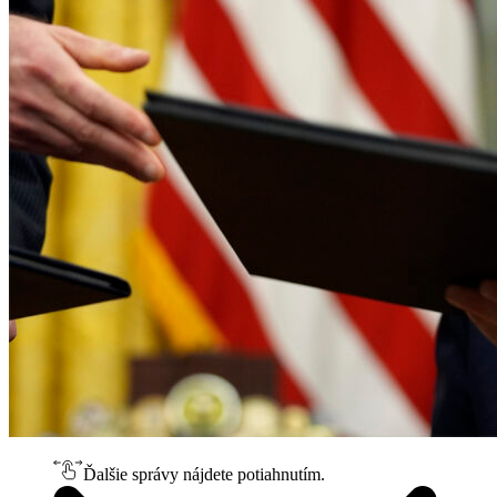
Ďalšie správy nájdete potiahnutím.