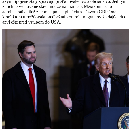
akým Spojené štáty spravujú prisťahovalectvo a občianstvo. Jedným
z nich je vyhlásenie stavu núdze na hranici s Mexikom. Jeho
administratíva tiež zneprístupnila aplikáciu s názvom CBP One,
ktorá ktorá umožňovala predbežnú kontrolu migrantov žiadajúcich o
azyl ešte pred vstupom do USA.