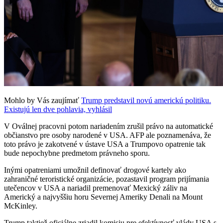
Mohlo by Vás zaujímať
Trump predstavil novú americkú politiku.
Existujú len dve pohlavia, vyhlásil
V Oválnej pracovni potom nariadením zrušil právo na automatické
občianstvo pre osoby narodené v USA. AFP ale poznamenáva, že
toto právo je zakotvené v ústave USA a Trumpovo opatrenie tak
bude nepochybne predmetom právneho sporu.
Inými opatreniami umožnil definovať drogové kartely ako
zahraničné teroristické organizácie, pozastavil program prijímania
utečencov v USA a nariadil premenovať Mexický záliv na
Americký a najvyššiu horu Severnej Ameriky Denali na Mount
McKinley.
Trump taktiež oficiálne zriadil komisiu pre efektívnosť vlády USA s