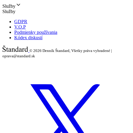
Služby
Služby
GDPR
V.O.P
Podmienky používania
Kódex diskusií
© 2026
Denník Štandard, Všetky práva vyhradené |
oprava@standard.sk