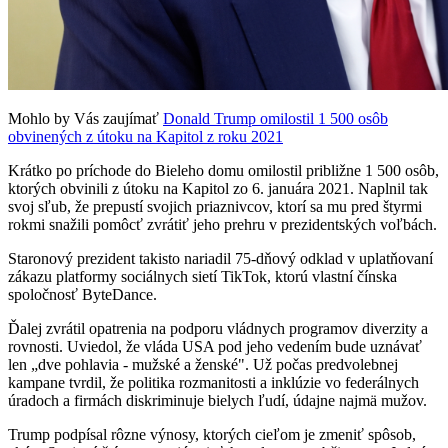
Mohlo by Vás zaujímať
Donald Trump omilostil 1 500 osôb
obvinených z útoku na Kapitol z roku 2021
Krátko po príchode do Bieleho domu omilostil približne 1 500 osôb,
ktorých obvinili z útoku na Kapitol zo 6. januára 2021. Naplnil tak
svoj sľub, že prepustí svojich priaznivcov, ktorí sa mu pred štyrmi
rokmi snažili pomôcť zvrátiť jeho prehru v prezidentských voľbách.
Staronový prezident takisto nariadil 75-dňový odklad v uplatňovaní
zákazu platformy sociálnych sietí TikTok, ktorú vlastní čínska
spoločnosť ByteDance.
Ďalej zvrátil opatrenia na podporu vládnych programov diverzity a
rovnosti. Uviedol, že vláda USA pod jeho vedením bude uznávať
len „dve pohlavia - mužské a ženské". Už počas predvolebnej
kampane tvrdil, že politika rozmanitosti a inklúzie vo federálnych
úradoch a firmách diskriminuje bielych ľudí, údajne najmä mužov.
Trump podpísal rôzne výnosy, ktorých cieľom je zmeniť spôsob,