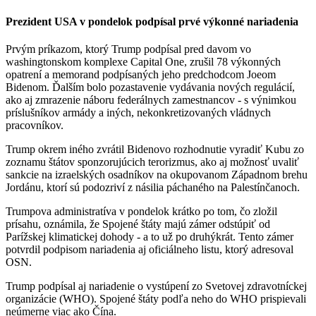
Prezident USA v pondelok podpísal prvé výkonné nariadenia
Prvým príkazom, ktorý Trump podpísal pred davom vo
washingtonskom komplexe Capital One, zrušil 78 výkonných
opatrení a memorand podpísaných jeho predchodcom Joeom
Bidenom. Ďalším bolo pozastavenie vydávania nových regulácií,
ako aj zmrazenie náboru federálnych zamestnancov - s výnimkou
príslušníkov armády a iných, nekonkretizovaných vládnych
pracovníkov.
Trump okrem iného zvrátil Bidenovo rozhodnutie vyradiť Kubu zo
zoznamu štátov sponzorujúcich terorizmus, ako aj možnosť uvaliť
sankcie na izraelských osadníkov na okupovanom Západnom brehu
Jordánu, ktorí sú podozriví z násilia páchaného na Palestínčanoch.
Trumpova administratíva v pondelok krátko po tom, čo zložil
prísahu, oznámila, že Spojené štáty majú zámer odstúpiť od
Parížskej klimatickej dohody - a to už po druhýkrát. Tento zámer
potvrdil podpisom nariadenia aj oficiálneho listu, ktorý adresoval
OSN.
Trump podpísal aj nariadenie o vystúpení zo Svetovej zdravotníckej
organizácie (WHO). Spojené štáty podľa neho do WHO prispievali
neúmerne viac ako Čína.