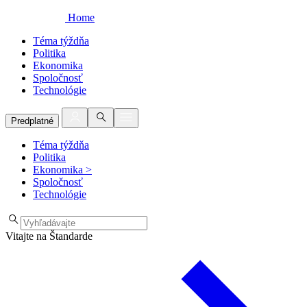
Home
Téma týždňa
Politika
Ekonomika
Spoločnosť
Technológie
Predplatné
Téma týždňa
Politika
Ekonomika
>
Spoločnosť
Technológie
Vitajte na Štandarde