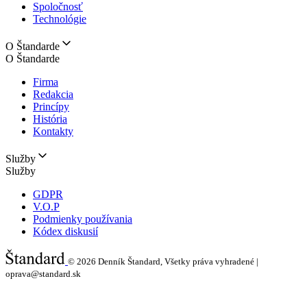
Spoločnosť
Technológie
O Štandarde
O Štandarde
Firma
Redakcia
Princípy
História
Kontakty
Služby
Služby
GDPR
V.O.P
Podmienky používania
Kódex diskusií
© 2026
Denník Štandard, Všetky práva vyhradené |
oprava@standard.sk