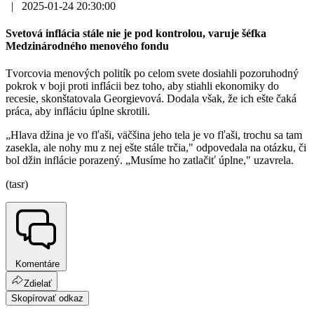
|
2025-01-24 20:30:00
Svetová inflácia stále nie je pod kontrolou, varuje šéfka
Medzinárodného menového fondu
Tvorcovia menových politík po celom svete dosiahli pozoruhodný
pokrok v boji proti inflácii bez toho, aby stiahli ekonomiky do
recesie, skonštatovala Georgievová. Dodala však, že ich ešte čaká
práca, aby infláciu úplne skrotili.
„Hlava džina je vo fľaši, väčšina jeho tela je vo fľaši, trochu sa tam
zasekla, ale nohy mu z nej ešte stále trčia," odpovedala na otázku, či
bol džin inflácie porazený. „Musíme ho zatlačiť úplne," uzavrela.
(tasr)
Komentáre
Zdielať
Skopírovať odkaz