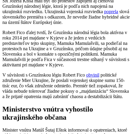
SR Jozefa Kissa mali byť do protestov zapojení aj členovia
Gruzínskej národnej légie, ktorá je podľa nich napojená na
ukrajinskú rozviedku. Ukrajinská vojenská rozviedka
poprela
slová
slovenského premiéra s odkazom, že nevedie žiadne hybridné akcie
na území štátov Európskej únie.
Robert Fico ďalej tvrdí, že Gruzínska národná légia bola aktívna v
roku 2014 pri majdane v Kyjeve a že jeden z vedúcich
predstaviteľov tejto skupiny, Mamuka Mamulašvili, sa podieľal na
protestoch na Ukrajine a v Gruzínsku, pričom údajne pôsobil aj na
Slovensku a bol v kontakte s opozičnými politikmi. Mamuka
Mamulašvili je podľa Fica v súčasnosti trestne stíhaný v súvislosti s
aktivitami pri majdane v Kyjeve.
V súvislosti s Gruzínskou légiu Robert Fico
obvinil
politické
združenie Mier Ukrajine, že poslali vojenskej skupine sumu 150-
tisíc eur, čo však združenie odmietlo. Premiér tiež zopakoval, že
vláda nebude tolerovať žiadne pokusy o „majdanizáciu“ Slovenska
a že prijaté opatrenia majú zabrániť chaosu a destabilizácii štátu.
Ministerstvo vnútra vyhostilo
ukrajinského občana
Minister vnútra Matúš Šutaj Eštok informoval o opatreniach, ktoré