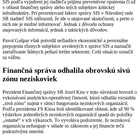
SIS podľa vyjadrení jej riaditeľa prijíma preventívne opatrenia či už
v oblasti finančnej správy alebo iných subjektov kritickej
infraštruktúry. Pri prezentovaní faktov správy SIS v Národnej rade
SR riaditeľ SIS zdôraznil, že ide o utajované skutočnosti, a preto o
nich nie je možné informovať. Jednak z dôvodu ochrany
utajovaných informácií, jednak z taktických dôvodov.
Pavol Gašpar však potvrdil nežiadúce ekonomické a personálne
prepojenia rôznych subjektov uvedených v správe SIS a naznačil
zneužívanie štátnych peňazí tretím sektorom. Celú situáciu označil
za vážnu.
Finančná správa odhalila obrovskú sivú
zónu neziskoviek
Prezident Finančnej správy SR Jozef Kiss v tejto súvislosti hovoril o
vykonávaní analyticko-operatívnej činnosti, ktorá odhalila rozsiahlu
„sivú zónu“ najmä v rámci fungovania neziskových organizácií.
Podľa prezidenta FS Kissa boli identifikované oblasti, kde až 90 %
výdavkov jednotlivých neziskových organizácií spadá do položky
„ostatné“ v ich výkazoch. To vyvoláva podozrenie, že nezisková
organizácia nefunguje v súlade so zákonom a jej financie tečú
podozrivými smermi.