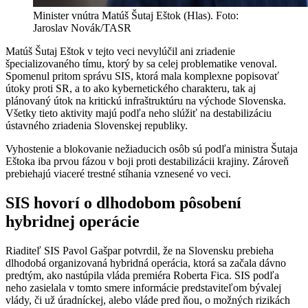
Minister vnútra Matúš Šutaj Eštok (Hlas). Foto:
Jaroslav Novák/TASR
Matúš Šutaj Eštok v tejto veci nevylúčil ani zriadenie
špecializovaného tímu, ktorý by sa celej problematike venoval.
Spomenul pritom správu SIS, ktorá mala komplexne popisovať
útoky proti SR, a to ako kybernetického charakteru, tak aj
plánovaný útok na kritickú infraštruktúru na východe Slovenska.
Všetky tieto aktivity majú podľa neho slúžiť na destabilizáciu
ústavného zriadenia Slovenskej republiky.
Vyhostenie a blokovanie nežiaducich osôb sú podľa ministra Šutaja
Eštoka iba prvou fázou v boji proti destabilizácii krajiny. Zároveň
prebiehajú viaceré trestné stíhania vznesené vo veci.
SIS hovorí o dlhodobom pôsobení
hybridnej operácie
Riaditeľ SIS Pavol Gašpar potvrdil, že na Slovensku prebieha
dlhodobá organizovaná hybridná operácia, ktorá sa začala dávno
predtým, ako nastúpila vláda premiéra Roberta Fica. SIS podľa
neho zasielala v tomto smere informácie predstaviteľom bývalej
vlády, či už úradníckej, alebo vláde pred ňou, o možných rizikách