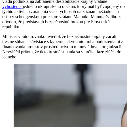
vláda podnikla na zabránenie destabilizácie krajiny vrátane
vyhostenia
jedného ukrajinského občana, ktorý mal byť zapojený do
týchto aktivít, a zaradenia viacerých osôb na zoznam nežiaducich
osôb v schengenskom priestore vrátane Mamuku Mamulašviliho z
dôvodu, že predstavujú bezpečnostnú hrozbu pre Slovenskú
republiku.
Minister vnútra rovnako uviedol, že bezpečnostné orgány začali
trestné stíhania súvisiace s kybernetickými útokmi a podozreniami z
financovania protestov prostredníctvom mimovládnych organizácií.
Nevylúčil pritom, že tieto trestné stíhania sa v určitej fáze zlúčia do
jedného.