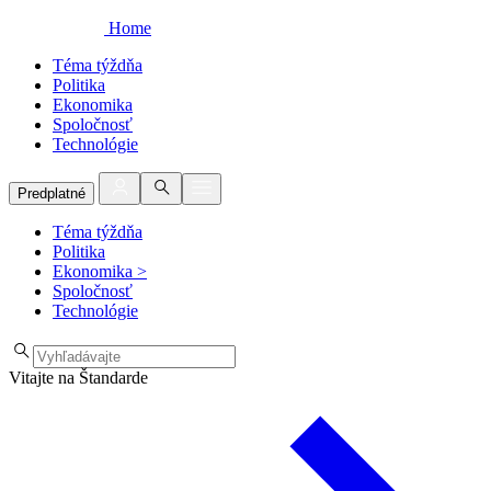
Home
Téma týždňa
Politika
Ekonomika
Spoločnosť
Technológie
Predplatné
Téma týždňa
Politika
Ekonomika
>
Spoločnosť
Technológie
Vitajte na Štandarde