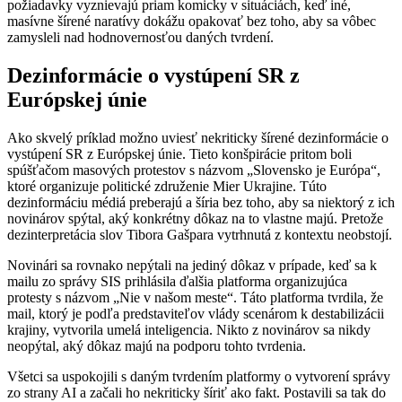
požiadavky vyznievajú priam komicky v situáciách, keď iné,
masívne šírené naratívy dokážu opakovať bez toho, aby sa vôbec
zamysleli nad hodnovernosťou daných tvrdení.
Dezinformácie o vystúpení SR z
Európskej únie
Ako skvelý príklad možno uviesť nekriticky šírené dezinformácie o
vystúpení SR z Európskej únie. Tieto konšpirácie pritom boli
spúšťačom masových protestov s názvom „Slovensko je Európa“,
ktoré organizuje politické združenie Mier Ukrajine. Túto
dezinformáciu médiá preberajú a šíria bez toho, aby sa niektorý z ich
novinárov spýtal, aký konkrétny dôkaz na to vlastne majú. Pretože
dezinterpretácia slov Tibora Gašpara vytrhnutá z kontextu neobstojí.
Novinári sa rovnako nepýtali na jediný dôkaz v prípade, keď sa k
mailu zo správy SIS prihlásila ďalšia platforma organizujúca
protesty s názvom „Nie v našom meste“. Táto platforma tvrdila, že
mail, ktorý je podľa predstaviteľov vlády scenárom k destabilizácii
krajiny, vytvorila umelá inteligencia. Nikto z novinárov sa nikdy
neopýtal, aký dôkaz majú na podporu tohto tvrdenia.
Všetci sa uspokojili s daným tvrdením platformy o vytvorení správy
zo strany AI a začali ho nekriticky šíriť ako fakt. Postavili sa tak do