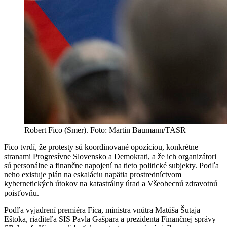
Robert Fico (Smer). Foto: Martin Baumann/TASR
Fico tvrdí, že protesty sú koordinované opozíciou, konkrétne
stranami Progresívne Slovensko a Demokrati, a že ich organizátori
sú personálne a finančne napojení na tieto politické subjekty. Podľa
neho existuje plán na eskaláciu napätia prostredníctvom
kybernetických útokov na katastrálny úrad a Všeobecnú zdravotnú
poisťovňu.
Podľa vyjadrení premiéra Fica, ministra vnútra Matúša Šutaja
Eštoka, riaditeľa SIS Pavla Gašpara a prezidenta Finančnej správy