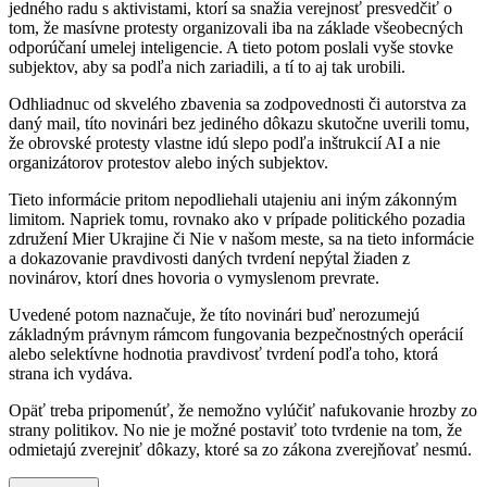
jedného radu s aktivistami, ktorí sa snažia verejnosť presvedčiť o
tom, že masívne protesty organizovali iba na základe všeobecných
odporúčaní umelej inteligencie. A tieto potom poslali vyše stovke
subjektov, aby sa podľa nich zariadili, a tí to aj tak urobili.
Odhliadnuc od skvelého zbavenia sa zodpovednosti či autorstva za
daný mail, títo novinári bez jediného dôkazu skutočne uverili tomu,
že obrovské protesty vlastne idú slepo podľa inštrukcií AI a nie
organizátorov protestov alebo iných subjektov.
Tieto informácie pritom nepodliehali utajeniu ani iným zákonným
limitom. Napriek tomu, rovnako ako v prípade politického pozadia
združení Mier Ukrajine či Nie v našom meste, sa na tieto informácie
a dokazovanie pravdivosti daných tvrdení nepýtal žiaden z
novinárov, ktorí dnes hovoria o vymyslenom prevrate.
Uvedené potom naznačuje, že títo novinári buď nerozumejú
základným právnym rámcom fungovania bezpečnostných operácií
alebo selektívne hodnotia pravdivosť tvrdení podľa toho, ktorá
strana ich vydáva.
Opäť treba pripomenúť, že nemožno vylúčiť nafukovanie hrozby zo
strany politikov. No nie je možné postaviť toto tvrdenie na tom, že
odmietajú zverejniť dôkazy, ktoré sa zo zákona zverejňovať nesmú.