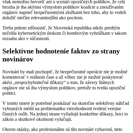
však nemožno hovoriť ani o scenári opozičných politikov, že celá
hrozba je iba akýmsi výmyslom politikov koalície a zneužívaním
orgánov naprieč bezpečnostnými zložkami bez toho, aby to vedeli
doložiť niečím relevantnejším ako pocitom.
Treba pritom zdôrazniť, že Slovenská republika nikdy predtým
nečelila kybernetickým útokom či bombovým vyhrážkam v takom
rozsahu ako v súčasnosti.
Selektívne hodnotenie faktov zo strany
novinárov
Novinári by mali pochopiť, že bezpečnostné operácie nie je možné
komentovať v reálnom čase a už vôbec nie je možné poskytovať
akési „nespochybniteľné dôkazy“ o tom, že závery štátnych
orgánov nie sú iba výmyslom politikov, pretože to tvrdia opoziční
politici.
V tomto smere je potrebné poukázať na skutočne selektívny náhľad
vybraných médií na problematiku vierohodnosti tvrdení verejne
činných osôb. Na jednej strane vyžadujú konkrétne dôkazy, hoci to
zákon a skutkové okolnosti vylučujú.
Okrem otázky, ako profesionálne sú títo novinári vybavení, tieto