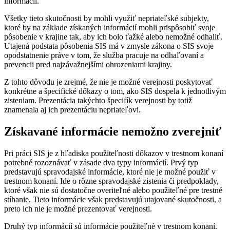
informácií.
Všetky tieto skutočnosti by mohli využiť nepriateľské subjekty,
ktoré by na základe získaných informácií mohli prispôsobiť svoje
pôsobenie v krajine tak, aby ich bolo ťažké alebo nemožné odhaliť.
Utajená podstata pôsobenia SIS má v zmysle zákona o SIS svoje
opodstatnenie práve v tom, že služba pracuje na odhaľovaní a
prevencii pred najzávažnejšími ohrozeniami krajiny.
Z tohto dôvodu je zrejmé, že nie je možné verejnosti poskytovať
konkrétne a špecifické dôkazy o tom, ako SIS dospela k jednotlivým
zisteniam. Prezentácia takýchto špecifík verejnosti by totiž
znamenala aj ich prezentáciu nepriateľovi.
Získavané informácie nemožno zverejniť
Pri práci SIS je z hľadiska použiteľnosti dôkazov v trestnom konaní
potrebné rozoznávať v zásade dva typy informácií. Prvý typ
predstavujú spravodajské informácie, ktoré nie je možné použiť v
trestnom konaní. Ide o rôzne spravodajské zistenia či predpoklady,
ktoré však nie sú dostatočne overiteľné alebo použiteľné pre trestné
stíhanie. Tieto informácie však predstavujú utajované skutočnosti, a
preto ich nie je možné prezentovať verejnosti.
Druhý typ informácií sú informácie použiteľné v trestnom konaní.