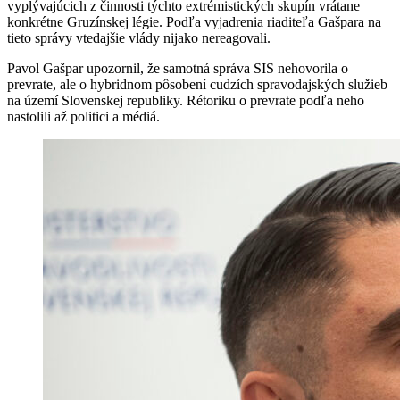
vyplývajúcich z činnosti týchto extrémistických skupín vrátane
konkrétne Gruzínskej légie. Podľa vyjadrenia riaditeľa Gašpara na
tieto správy vtedajšie vlády nijako nereagovali.
Pavol Gašpar upozornil, že samotná správa SIS nehovorila o
prevrate, ale o hybridnom pôsobení cudzích spravodajských služieb
na území Slovenskej republiky. Rétoriku o prevrate podľa neho
nastolili až politici a médiá.