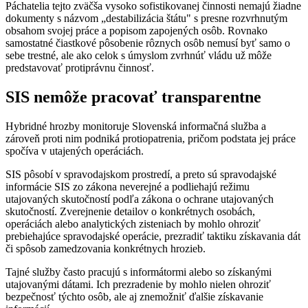
Páchatelia tejto zväčša vysoko sofistikovanej činnosti nemajú žiadne
dokumenty s názvom „destabilizácia štátu" s presne rozvrhnutým
obsahom svojej práce a popisom zapojených osôb. Rovnako
samostatné čiastkové pôsobenie rôznych osôb nemusí byť samo o
sebe trestné, ale ako celok s úmyslom zvrhnúť vládu už môže
predstavovať protiprávnu činnosť.
SIS nemôže pracovať transparentne
Hybridné hrozby monitoruje Slovenská informačná služba a
zároveň proti nim podniká protiopatrenia, pričom podstata jej práce
spočíva v utajených operáciách.
SIS pôsobí v spravodajskom prostredí, a preto sú spravodajské
informácie SIS zo zákona neverejné a podliehajú režimu
utajovaných skutočností podľa zákona o ochrane utajovaných
skutočností. Zverejnenie detailov o konkrétnych osobách,
operáciách alebo analytických zisteniach by mohlo ohroziť
prebiehajúce spravodajské operácie, prezradiť taktiku získavania dát
či spôsob zamedzovania konkrétnych hrozieb.
Tajné služby často pracujú s informátormi alebo so získanými
utajovanými dátami. Ich prezradenie by mohlo nielen ohroziť
bezpečnosť týchto osôb, ale aj znemožniť ďalšie získavanie