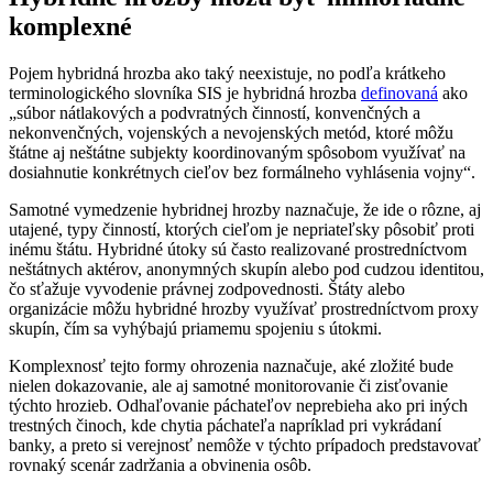
komplexné
Pojem hybridná hrozba ako taký neexistuje, no podľa krátkeho
terminologického slovníka SIS je hybridná hrozba
definovaná
ako
„súbor nátlakových a podvratných činností, konvenčných a
nekonvenčných, vojenských a nevojenských metód, ktoré môžu
štátne aj neštátne subjekty koordinovaným spôsobom využívať na
dosiahnutie konkrétnych cieľov bez formálneho vyhlásenia vojny“.
Samotné vymedzenie hybridnej hrozby naznačuje, že ide o rôzne, aj
utajené, typy činností, ktorých cieľom je nepriateľsky pôsobiť proti
inému štátu. Hybridné útoky sú často realizované prostredníctvom
neštátnych aktérov, anonymných skupín alebo pod cudzou identitou,
čo sťažuje vyvodenie právnej zodpovednosti. Štáty alebo
organizácie môžu hybridné hrozby využívať prostredníctvom proxy
skupín, čím sa vyhýbajú priamemu spojeniu s útokmi.
Komplexnosť tejto formy ohrozenia naznačuje, aké zložité bude
nielen dokazovanie, ale aj samotné monitorovanie či zisťovanie
týchto hrozieb. Odhaľovanie páchateľov neprebieha ako pri iných
trestných činoch, kde chytia páchateľa napríklad pri vykrádaní
banky, a preto si verejnosť nemôže v týchto prípadoch predstavovať
rovnaký scenár zadržania a obvinenia osôb.