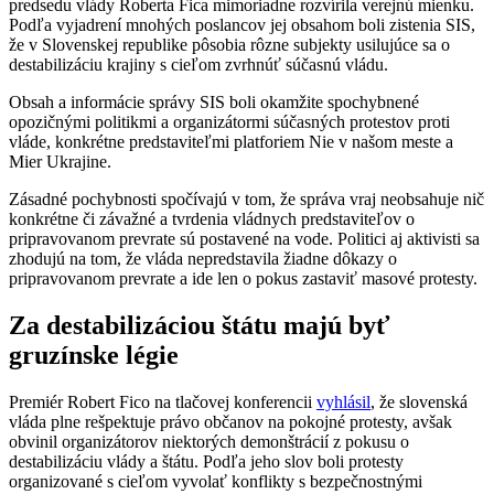
predsedu vlády Roberta Fica mimoriadne rozvírila verejnú mienku.
Podľa vyjadrení mnohých poslancov jej obsahom boli zistenia SIS,
že v Slovenskej republike pôsobia rôzne subjekty usilujúce sa o
destabilizáciu krajiny s cieľom zvrhnúť súčasnú vládu.
Obsah a informácie správy SIS boli okamžite spochybnené
opozičnými politikmi a organizátormi súčasných protestov proti
vláde, konkrétne predstaviteľmi platforiem Nie v našom meste a
Mier Ukrajine.
Zásadné pochybnosti spočívajú v tom, že správa vraj neobsahuje nič
konkrétne či závažné a tvrdenia vládnych predstaviteľov o
pripravovanom prevrate sú postavené na vode. Politici aj aktivisti sa
zhodujú na tom, že vláda nepredstavila žiadne dôkazy o
pripravovanom prevrate a ide len o pokus zastaviť masové protesty.
Za destabilizáciou štátu majú byť
gruzínske légie
Premiér Robert Fico na tlačovej konferencii
vyhlásil
, že slovenská
vláda plne rešpektuje právo občanov na pokojné protesty, avšak
obvinil organizátorov niektorých demonštrácií z pokusu o
destabilizáciu vlády a štátu. Podľa jeho slov boli protesty
organizované s cieľom vyvolať konflikty s bezpečnostnými