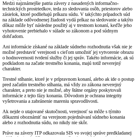
Medzi najznámejšie patria závery z nasadených informačno-
technických prostriedkov, teda zo sledovania osôb, priestorov alebo
zásielok, ktoré podliehajú príkazu súdu. V takýchto prípadoch súd
na základe odôvodnenej žiadosti vydá príkaz na sledovanie a takýto
dôkaz môže byť následne použitý aj v trestnom konaní, keďže jeho
vyhotovenie prebiehalo v súlade so zákonom a pod súdnym
dohľadom.
Ani informácie získané na základe súdneho rozhodnutia však nie je
možné predstaviť verejnosti s cieľom umožniť jej vytvorenie obrazu
o hodnovernosti tvrdení služby či jej správ. Takéto informácie, ak sú
podkladom na začatie trestného konania, majú totiž neverejný
charakter.
Trestné stíhanie, ktoré je v prípravnom konaní, alebo ak ide o postup
pred začatím trestného stíhania, má vždy zo zákona neverejný
charakter, a preto nie je možné, aby štátne orgány poskytovali
informácie z tejto fázy konania. Dôvodom je ochrana integrity
vyšetrovania a zabránenie mareniu spravodlivosti.
Ak nejde o utajované skutočnosti, verejnosť sa môže s týmito
dôkazmi oboznámiť na verejnom pojednávaní súdneho konania
alebo z rozhodnutia súdu, no nikdy nie skôr.
Práve na závery ITP odkazovala SIS vo svojej správe predkladanej