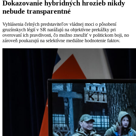
Dokazovanie hybridných hrozieb nikdy
nebude transparentné
Vyhlásenia čelných predstaviteľov vládnej moci o pôsobení
gruzínskych légií v SR narážajú na objektívne prekážky pri
overovaní ich pravdivosti, čo možno zneužiť v politickom boji, no
zároveň poukazujú na selektívne mediálne hodnotenie faktov.