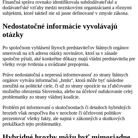
Finančná správa rovnako identifikovala subdodávateľské a
dodávateľské vzťahy medzi neziskovými organizáciami a rôznymi
subjektmi, ktoré taktiež nie sú jasne definované v zmysle zákona.
Nedostatočné informácie vyvolávajú
otázky
Po spoločnom vyhlásení štyroch predstaviteľov štátnych orgánov
smerovali na ich adresu otázky novinárov, ktorí sa v zásade
spoločne pýtali, aké konkrétne dôkazy majú vládni predstavitelia pre
všetky svoje tvrdenia a uvádzané prepojenia.
Práve nedostatočná a nepresná informovanosť zo strany štátnych
orgánov vytvára informačnú „hmlu“, ktorá môže byť následne
zneužitá na politické ciele, či už zo strany opozície na zľahčovanie
možného ohrozenia Slovenska, alebo na účelové nafukovanie celej
problematiky zo strany vládnej koalície.
Problém pri informovaní o skutočnostiach či detailoch hybridných
hrozieb však nespočíva iba v neochote či účelovosti politikov
prezentovať všetky fakty, ale najmä v zákonných a skutkových
prekážkach tejto problematiky.
Hybridné hrozby môžu byť mimoriadne