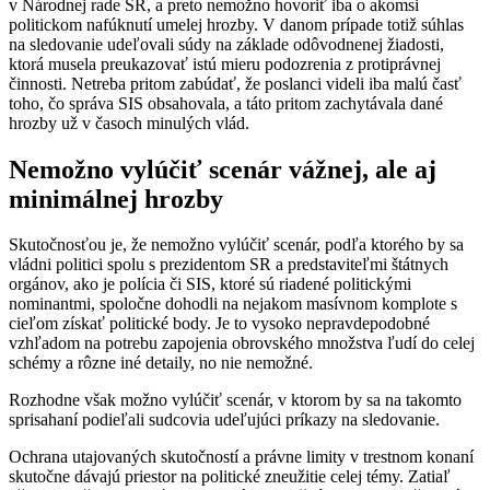
v Národnej rade SR, a preto nemožno hovoriť iba o akomsi
politickom nafúknutí umelej hrozby. V danom prípade totiž súhlas
na sledovanie udeľovali súdy na základe odôvodnenej žiadosti,
ktorá musela preukazovať istú mieru podozrenia z protiprávnej
činnosti. Netreba pritom zabúdať, že poslanci videli iba malú časť
toho, čo správa SIS obsahovala, a táto pritom zachytávala dané
hrozby už v časoch minulých vlád.
Nemožno vylúčiť scenár vážnej, ale aj
minimálnej hrozby
Skutočnosťou je, že nemožno vylúčiť scenár, podľa ktorého by sa
vládni politici spolu s prezidentom SR a predstaviteľmi štátnych
orgánov, ako je polícia či SIS, ktoré sú riadené politickými
nominantmi, spoločne dohodli na nejakom masívnom komplote s
cieľom získať politické body. Je to vysoko nepravdepodobné
vzhľadom na potrebu zapojenia obrovského množstva ľudí do celej
schémy a rôzne iné detaily, no nie nemožné.
Rozhodne však možno vylúčiť scenár, v ktorom by sa na takomto
sprisahaní podieľali sudcovia udeľujúci príkazy na sledovanie.
Ochrana utajovaných skutočností a právne limity v trestnom konaní
skutočne dávajú priestor na politické zneužitie celej témy. Zatiaľ