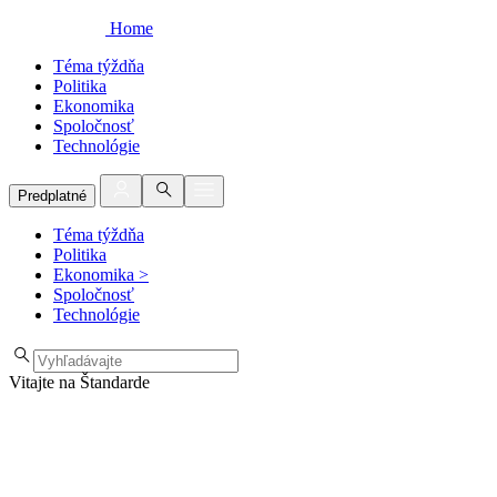
Home
Téma týždňa
Politika
Ekonomika
Spoločnosť
Technológie
Predplatné
Téma týždňa
Politika
Ekonomika
>
Spoločnosť
Technológie
Vitajte na Štandarde