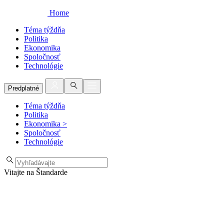
Home
Téma týždňa
Politika
Ekonomika
Spoločnosť
Technológie
Predplatné
Téma týždňa
Politika
Ekonomika
>
Spoločnosť
Technológie
Vitajte na Štandarde