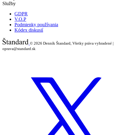
Služby
GDPR
V.O.P
Podmienky používania
Kódex diskusií
© 2026
Denník Štandard, Všetky práva vyhradené |
oprava@standard.sk