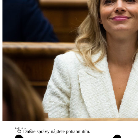
Ďalšie správy nájdete potiahnutím.