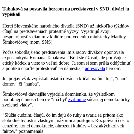
Tabaková sa postavila hercom na predstavení v SND, diváci ju
vypískali
Herci Slovenského národného divadla (SND) už niekoľko týždňov
čítajú na predstaveniach protestné výzvy. Vyjadrujú svoju
nespokojnosť s dianím v kultúre pod vedením ministerky Martiny
Šimkovičovej (nom. SNS).
Počas sobotňajšieho predstavenia im z radov divákov oponovala
exposlankyňa Romana Tabaková. "Boli ste úžasní, ale porušujete
etický kódex a viete to veľmi dobre. Ja som si sem prišla oddýchnuť
a politiku choďte protestovať na námestia,"
adresovala
hercom.
Jej prejav však vypískali ostatní diváci a kričali na ňu "fuj", "choď
domov" či "hanba".
Šimkovičová dávnejšie vyjadrila domnienku, že výsledkom
podobnej činnosti hercov "má byť
zvrhnutie
súčasnej demokraticky
zvolenej vlády".
"Slúžia cudzím, čítajú, čo im dajú do ruky a tvária sa pritom ako
slobodné bytosti s vlastnými názormi a postojmi. Rozprávajú čosi o
cenzúre, konci demokracie, ohrození kultúry – bez akýchkoľvek
faktov," poznamenala.