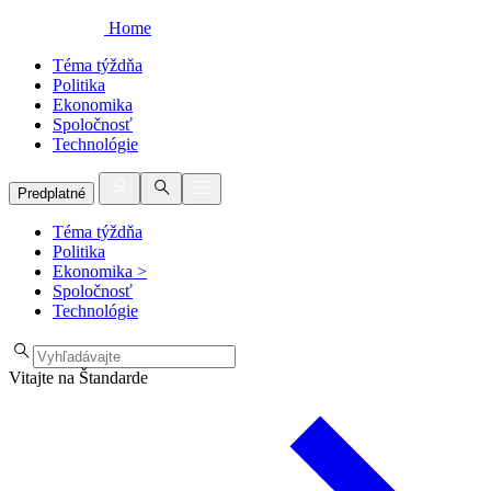
Home
Téma týždňa
Politika
Ekonomika
Spoločnosť
Technológie
Predplatné
Téma týždňa
Politika
Ekonomika
>
Spoločnosť
Technológie
Vitajte na Štandarde