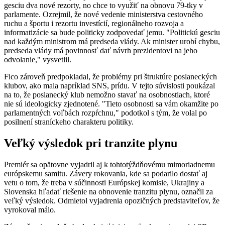
gesciu dva nové rezorty, no chce to využiť na obnovu 79-tky v
parlamente. Ozrejmil, že nové vedenie ministerstva cestovného
ruchu a športu i rezortu investícií, regionálneho rozvoja a
informatizácie sa bude politicky zodpovedať jemu. "Politickú gesciu
nad každým ministrom má predseda vlády. Ak minister urobí chybu,
predseda vlády má povinnosť dať návrh prezidentovi na jeho
odvolanie," vysvetlil.
Fico zároveň predpokladal, že problémy pri štruktúre poslaneckých
klubov, ako mala napríklad SNS, prídu. V tejto súvislosti poukázal
na to, že poslanecký klub nemožno stavať na osobnostiach, ktoré
nie sú ideologicky zjednotené. "Tieto osobnosti sa vám okamžite po
parlamentných voľbách rozpŕchnu," podotkol s tým, že volal po
posilnení straníckeho charakteru politiky.
Veľký výsledok pri tranzite plynu
Premiér sa opätovne vyjadril aj k tohtotýždňovému mimoriadnemu
európskemu samitu. Závery rokovania, kde sa podarilo dostať aj
vetu o tom, že treba v súčinnosti Európskej komisie, Ukrajiny a
Slovenska hľadať riešenie na obnovenie tranzitu plynu, označil za
veľký výsledok. Odmietol vyjadrenia opozičných predstaviteľov, že
vyrokoval málo.