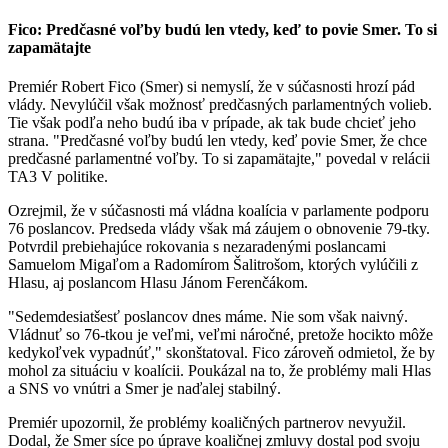
Fico: Predčasné voľby budú len vtedy, keď to povie Smer. To si
zapamätajte
Premiér Robert Fico (Smer) si nemyslí, že v súčasnosti hrozí pád
vlády. Nevylúčil však možnosť predčasných parlamentných volieb.
Tie však podľa neho budú iba v prípade, ak tak bude chcieť jeho
strana. "Predčasné voľby budú len vtedy, keď povie Smer, že chce
predčasné parlamentné voľby. To si zapamätajte," povedal v relácii
TA3 V politike.
Ozrejmil, že v súčasnosti má vládna koalícia v parlamente podporu
76 poslancov. Predseda vlády však má záujem o obnovenie 79-tky.
Potvrdil prebiehajúce rokovania s nezaradenými poslancami
Samuelom Migaľom a Radomírom Šalitrošom, ktorých vylúčili z
Hlasu, aj poslancom Hlasu Jánom Ferenčákom.
"Sedemdesiatšesť poslancov dnes máme. Nie som však naivný.
Vládnuť so 76-tkou je veľmi, veľmi náročné, pretože hocikto môže
kedykoľvek vypadnúť," skonštatoval. Fico zároveň odmietol, že by
mohol za situáciu v koalícii. Poukázal na to, že problémy mali Hlas
a SNS vo vnútri a Smer je naďalej stabilný.
Premiér upozornil, že problémy koaličných partnerov nevyužil.
Dodal, že Smer síce po úprave koaličnej zmluvy dostal pod svoju