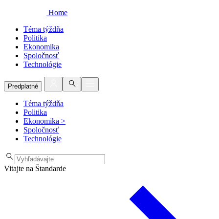
Home
Téma týždňa
Politika
Ekonomika
Spoločnosť
Technológie
Predplatné
Téma týždňa
Politika
Ekonomika
>
Spoločnosť
Technológie
Vitajte na Štandarde