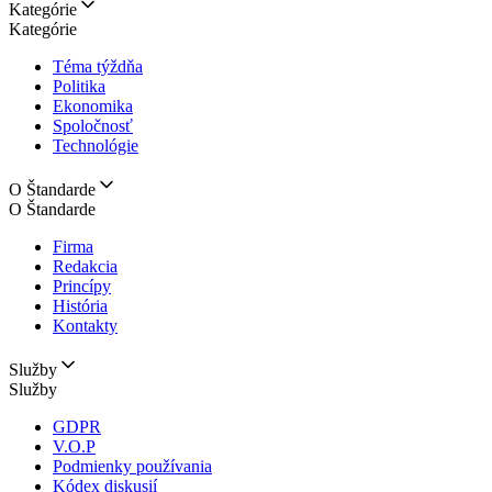
Kategórie
Kategórie
Téma týždňa
Politika
Ekonomika
Spoločnosť
Technológie
O Štandarde
O Štandarde
Firma
Redakcia
Princípy
História
Kontakty
Služby
Služby
GDPR
V.O.P
Podmienky používania
Kódex diskusií