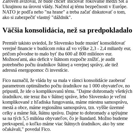
Zároveň avizoval, že bude chcieť iniciovať rokovanie medzi SR a
Ukrajinou na úrovni vlády. Načrtol aj tému bezpečnosti v Európe.
NATO je podľa neho "na hrane" a treba začať diskutovať o tom,
ako si zabezpečiť vlastný "dáždnik".
Väčšia konsolidácia, než sa predpokladalo
Premiér takisto uviedol, že Slovensko bude musieť konsolidovať
verejné financie v budúcom roku až vo výške 2,3 - 2,4 miliardy eur,
pričom pôvodne to malo byť iba 600 až 800 miliónov eur.
Možnosťami, ako deficit v štátnom rozpočte znížiť, je audit
potrebného počtu úradníkov štátnej a verejnej správy, ale tiež
adresná energopomoc či investície.
Fico naznačil, že vláda by sa mala v rámci konsolidácie zaoberať
parametrom optimálneho počtu úradníkov na 1 000 obyvateľov, no
pripustil, že ide o komplikovanú tému. "Dajme dohromady všetkých
úradníkov, nie teraz iba v štátnej správe, lebo Slovensko je veľmi
komplikované z hľadiska fungovania, máme miestnu samosprávu,
mestá a obce, máme regionálnu samosprávu, tzn. vyššie územné
celky a máme štát, štátnu správu. Dajme to dohromady a spýtajme
sa na tých 5,5 milióna obyvateľov, čo je štandard. Možno budeme
prekvapení, o koľko máme viac štátnych úradníkov, ako by sme
očakávali," povedal Fico.