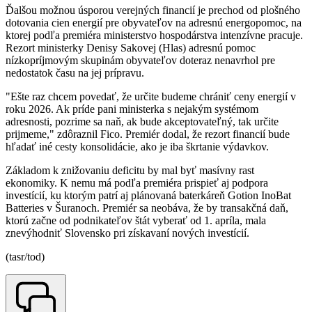
Ďalšou možnou úsporou verejných financií je prechod od plošného
dotovania cien energií pre obyvateľov na adresnú energopomoc, na
ktorej podľa premiéra ministerstvo hospodárstva intenzívne pracuje.
Rezort ministerky Denisy Sakovej (Hlas) adresnú pomoc
nízkopríjmovým skupinám obyvateľov doteraz nenavrhol pre
nedostatok času na jej prípravu.
"Ešte raz chcem povedať, že určite budeme chrániť ceny energií v
roku 2026. Ak príde pani ministerka s nejakým systémom
adresnosti, pozrime sa naň, ak bude akceptovateľný, tak určite
prijmeme," zdôraznil Fico. Premiér dodal, že rezort financií bude
hľadať iné cesty konsolidácie, ako je iba škrtanie výdavkov.
Základom k znižovaniu deficitu by mal byť masívny rast
ekonomiky. K nemu má podľa premiéra prispieť aj podpora
investícií, ku ktorým patrí aj plánovaná baterkáreň Gotion InoBat
Batteries v Šuranoch. Premiér sa neobáva, že by transakčná daň,
ktorú začne od podnikateľov štát vyberať od 1. apríla, mala
znevýhodniť Slovensko pri získavaní nových investícií.
(tasr/tod)