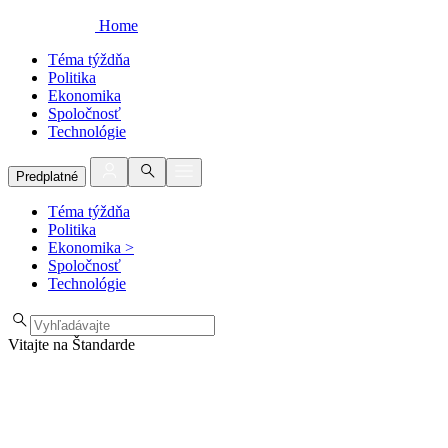
Home
Téma týždňa
Politika
Ekonomika
Spoločnosť
Technológie
Predplatné
Téma týždňa
Politika
Ekonomika
>
Spoločnosť
Technológie
Vitajte na Štandarde