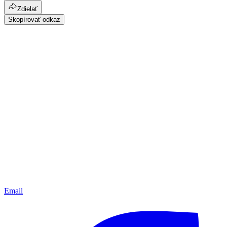
Zdielať
Skopírovať odkaz
Email