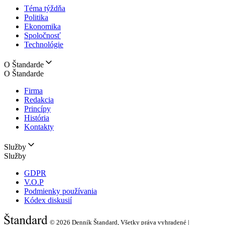
Téma týždňa
Politika
Ekonomika
Spoločnosť
Technológie
O Štandarde
O Štandarde
Firma
Redakcia
Princípy
História
Kontakty
Služby
Služby
GDPR
V.O.P
Podmienky používania
Kódex diskusií
© 2026
Denník Štandard, Všetky práva vyhradené |