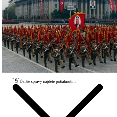
Ďalšie správy nájdete potiahnutím.