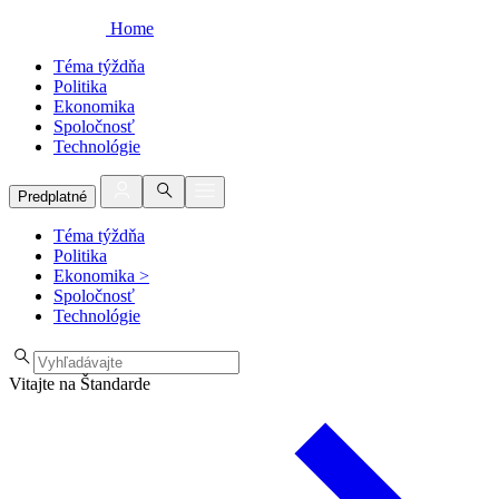
Home
Téma týždňa
Politika
Ekonomika
Spoločnosť
Technológie
Predplatné
Téma týždňa
Politika
Ekonomika
>
Spoločnosť
Technológie
Vitajte na Štandarde