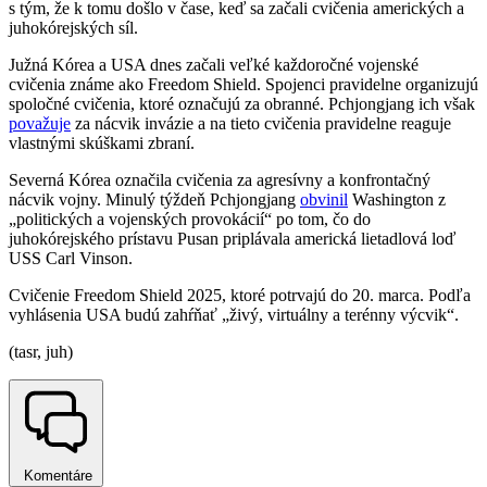
s tým, že k tomu došlo v čase, keď sa začali cvičenia amerických a
juhokórejských síl.
Južná Kórea a USA dnes začali veľké každoročné vojenské
cvičenia známe ako Freedom Shield. Spojenci pravidelne organizujú
spoločné cvičenia, ktoré označujú za obranné. Pchjongjang ich však
považuje
za nácvik invázie a na tieto cvičenia pravidelne reaguje
vlastnými skúškami zbraní.
Severná Kórea označila cvičenia za agresívny a konfrontačný
nácvik vojny. Minulý týždeň Pchjongjang
obvinil
Washington z
„politických a vojenských provokácií“ po tom, čo do
juhokórejského prístavu Pusan priplávala americká lietadlová loď
USS Carl Vinson.
Cvičenie Freedom Shield 2025, ktoré potrvajú do 20. marca. Podľa
vyhlásenia USA budú zahŕňať „živý, virtuálny a terénny výcvik“.
(tasr, juh)
Komentáre