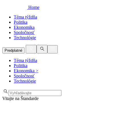
Home
Téma týždňa
Politika
Ekonomika
Spoločnosť
Technológie
Predplatné
Téma týždňa
Politika
Ekonomika
>
Spoločnosť
Technológie
Vitajte na Štandarde