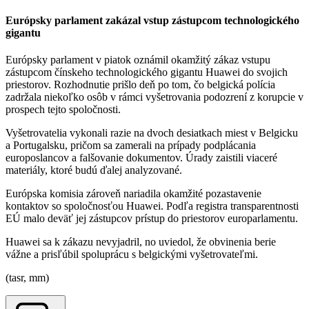
Európsky parlament zakázal vstup zástupcom technologického
gigantu
Európsky parlament v piatok oznámil okamžitý zákaz vstupu
zástupcom čínskeho technologického gigantu Huawei do svojich
priestorov. Rozhodnutie prišlo deň po tom, čo belgická polícia
zadržala niekoľko osôb v rámci vyšetrovania podozrení z korupcie v
prospech tejto spoločnosti.
Vyšetrovatelia vykonali razie na dvoch desiatkach miest v Belgicku
a Portugalsku, pričom sa zamerali na prípady podplácania
europoslancov a falšovanie dokumentov. Úrady zaistili viaceré
materiály, ktoré budú ďalej analyzované.
Európska komisia zároveň nariadila okamžité pozastavenie
kontaktov so spoločnosťou Huawei. Podľa registra transparentnosti
EÚ malo deväť jej zástupcov prístup do priestorov europarlamentu.
Huawei sa k zákazu nevyjadril, no uviedol, že obvinenia berie
vážne a prisľúbil spoluprácu s belgickými vyšetrovateľmi.
(tasr, mm)