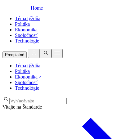
Home
Téma týždňa
Politika
Ekonomika
Spoločnosť
Technológie
Predplatné
Téma týždňa
Politika
Ekonomika
>
Spoločnosť
Technológie
Vitajte na Štandarde