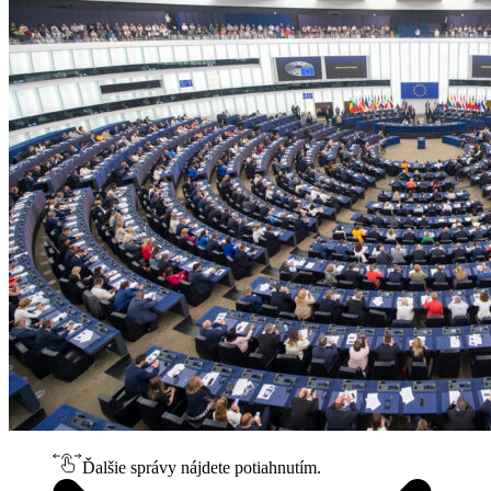
Ďalšie správy nájdete potiahnutím.