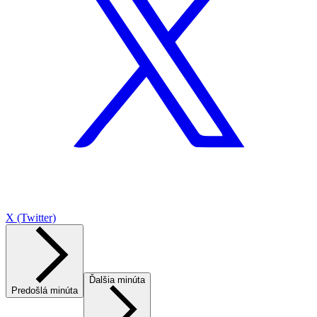
X (Twitter)
Ďalšia minúta
Predošlá minúta