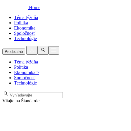
Home
Téma týždňa
Politika
Ekonomika
Spoločnosť
Technológie
Predplatné
Téma týždňa
Politika
Ekonomika
>
Spoločnosť
Technológie
Vitajte na Štandarde