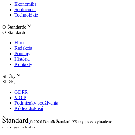
Ekonomika
Spoločnosť
Technológie
O Štandarde
O Štandarde
Firma
Redakcia
Princípy
História
Kontakty
Služby
Služby
GDPR
V.O.P
Podmienky používania
Kódex diskusií
© 2026
Denník Štandard, Všetky práva vyhradené |
oprava@standard.sk