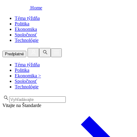
Home
Téma týždňa
Politika
Ekonomika
Spoločnosť
Technológie
Predplatné
Téma týždňa
Politika
Ekonomika
>
Spoločnosť
Technológie
Vitajte na Štandarde