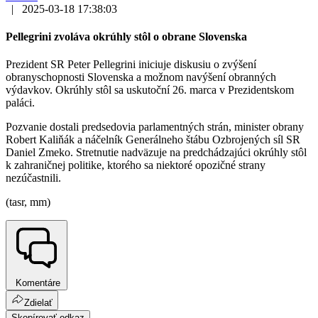
|
2025-03-18 17:38:03
Pellegrini zvoláva okrúhly stôl o obrane Slovenska
Prezident SR Peter Pellegrini iniciuje diskusiu o zvýšení
obranyschopnosti Slovenska a možnom navýšení obranných
výdavkov. Okrúhly stôl sa uskutoční 26. marca v Prezidentskom
paláci.
Pozvanie dostali predsedovia parlamentných strán, minister obrany
Robert Kaliňák a náčelník Generálneho štábu Ozbrojených síl SR
Daniel Zmeko. Stretnutie nadväzuje na predchádzajúci okrúhly stôl
k zahraničnej politike, ktorého sa niektoré opozičné strany
nezúčastnili.
(tasr, mm)
Komentáre
Zdielať
Skopírovať odkaz