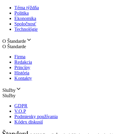
Téma týždňa
Politika
Ekonomika
Spoločnosť
Technológie
O Štandarde
O Štandarde
Firma
Redakcia
Princípy
História
Kontakty
Služby
Služby
GDPR
V.O.P
Podmienky používania
Kódex diskusií