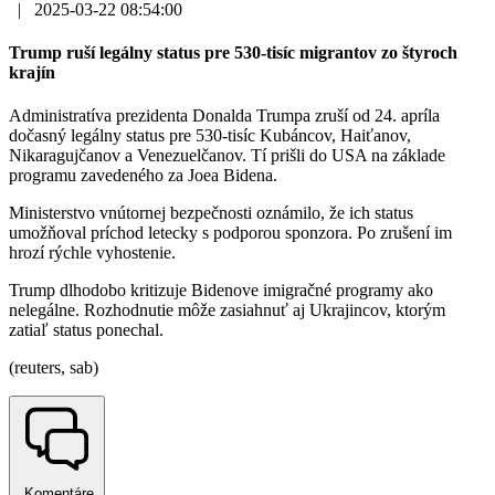
|
2025-03-22 08:54:00
Trump ruší legálny status pre 530-tisíc migrantov zo štyroch
krajín
Administratíva prezidenta Donalda Trumpa zruší od 24. apríla
dočasný legálny status pre 530-tisíc Kubáncov, Haiťanov,
Nikaragujčanov a Venezuelčanov. Tí prišli do USA na základe
programu zavedeného za Joea Bidena.
Ministerstvo vnútornej bezpečnosti oznámilo, že ich status
umožňoval príchod letecky s podporou sponzora. Po zrušení im
hrozí rýchle vyhostenie.
Trump dlhodobo kritizuje Bidenove imigračné programy ako
nelegálne. Rozhodnutie môže zasiahnuť aj Ukrajincov, ktorým
zatiaľ status ponechal.
(reuters, sab)
Komentáre