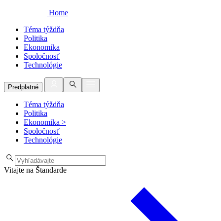
Home
Téma týždňa
Politika
Ekonomika
Spoločnosť
Technológie
Predplatné
Téma týždňa
Politika
Ekonomika
>
Spoločnosť
Technológie
Vitajte na Štandarde